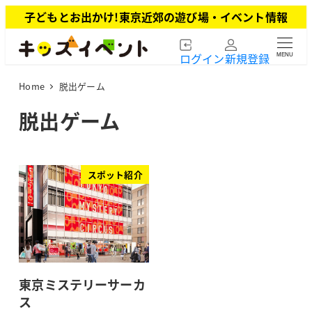
メ
子どもとお出かけ!東京近郊の遊び場・イベント情報
イ
ン
ログイン
新規登録
MENU
コ
ン
Home
脱出ゲーム
テ
ン
脱出ゲーム
ツ
へ
移
動
スポット紹介
東京ミステリーサーカ
ス