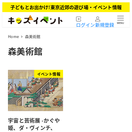
メ
子どもとお出かけ!東京近郊の遊び場・イベント情報
イ
ン
ログイン
新規登録
MENU
コ
ン
Home
森美術館
テ
ン
森美術館
ツ
へ
移
動
イベント情報
宇宙と芸術展 -かぐや
姫、ダ・ヴィンチ、