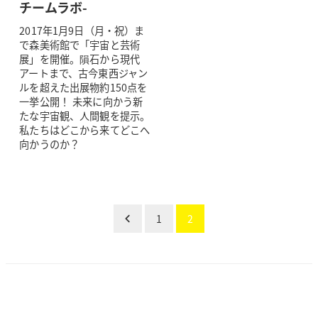
チームラボ-
2017年1月9日（月・祝）ま
で森美術館で「宇宙と芸術
展」を開催。隕石から現代
アートまで、古今東西ジャン
ルを超えた出展物約150点を
一挙公開！ 未来に向かう新
たな宇宙観、人間観を提示。
私たちはどこから来てどこへ
向かうのか？
投
1
2
稿
の
ペー
ジ