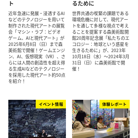
ト
るために
近年急速に発展・浸透するAI
世界共通の喫緊の課題である
などのテクノロジーを用いて
環境危機に対して、現代アー
制作された現代アートの展覧
トを通して多様な視点で考え
会「マシン・ラブ：ビデオ
ることを提案する森美術館開
ゲーム、AIと現代アート」が
館20周年記念展「私たちのエ
2025年6月8日（日）まで森
コロジー：地球という惑星を
美術館で開催！ゲームエンジ
生きるために」が、2023年
ン、AI、仮想現実（VR）、さ
10月18日（水）～2024年3月
らには人間の創造性を超え得
31日（日）に森美術館で開
る生成AIなどのテクノロジー
催！
を採用した現代アート約50点
を紹介！
イベント情報
体験レポート