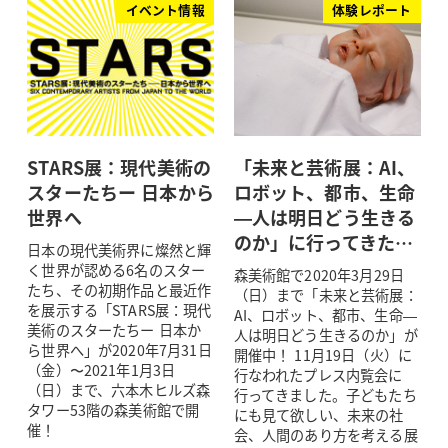
イベント情報
体験レポート
STARS展：現代美術の
「未来と芸術展：AI、
スターたちー 日本から
ロボット、都市、生命
世界へ
—人は明日どう生きる
のか」に行ってきた…
日本の現代美術界に燦然と輝
く世界が認める6名のスター
森美術館で2020年3月29日
たち、その初期作品と最近作
（日）まで「未来と芸術展：
を展示する「STARS展：現代
AI、ロボット、都市、生命—
美術のスターたちー 日本か
人は明日どう生きるのか」が
ら世界へ」が2020年7月31日
開催中！ 11月19日（火）に
（金）〜2021年1月3日
行なわれたプレス内覧会に
（日）まで、六本木ヒルズ森
行ってきました。子どもたち
タワー53階の森美術館で開
にも見て欲しい、未来の社
催！
会、人間のあり方を考える展