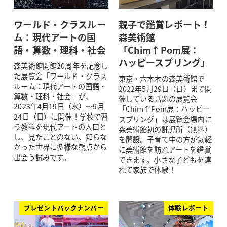
ワールド・クラスルー
親子で鑑賞レポート！
ム：現代アートの国
森美術館
語・算数・理科・社会
「Chim↑Pom展：
ハッピースプリング」
森美術館開館20周年を記念し
た展覧会「ワールド・クラス
東京・六本木の森美術館で
ルーム：現代アートの国語・
2022年5月29日（日）まで開
算数・理科・社会」が、
催している話題の展覧会
2023年4月19日（水）〜9月
「Chim↑Pom展：ハッピー
24日（日）に開催！学校で習
スプリング」は展覧会場内に
う教科を現代アートの入口と
森美術館初の託児所（無料）
し、見たことのない、知らな
を開設。子育て中の方が気軽
かった世界に多様な観点から
に美術館を訪れアートを鑑賞
出会う試みです。
できます。小さな子どもを連
れて家族で体験！
プレゼントバックナンバー
体験レポート