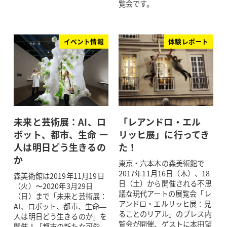
覧会です。
イベント情報
体験レポート
未来と芸術展：AI、ロ
「レアンドロ・エル
ボット、都市、生命 ー
リッヒ展」に行ってき
人は明日どう生きるの
た！
か
東京・六本木の森美術館で
2017年11月16日（木）、18
森美術館は2019年11月19日
日（土）から開催される不思
（火）〜2020年3月29日
議な現代アートの展覧会「レ
（日）まで「未来と芸術展：
アンドロ・エルリッヒ展：見
AI、ロボット、都市、生命—
ることのリアル」のプレス内
人は明日どう生きるのか」を
覧会が開催、ゲストに本田望
開催！「都市の新たな可能