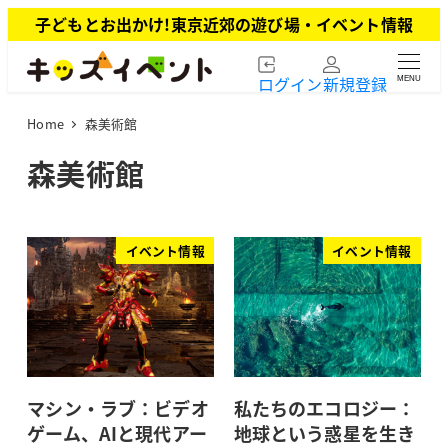
メ
子どもとお出かけ!東京近郊の遊び場・イベント情報
イ
ン
ログイン
新規登録
MENU
コ
ン
Home
森美術館
テ
ン
森美術館
ツ
へ
移
動
イベント情報
イベント情報
マシン・ラブ：ビデオ
私たちのエコロジー：
ゲーム、AIと現代アー
地球という惑星を生き