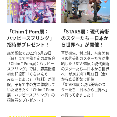
「Chim↑Pom展：
「STARS展：現代美術
ハッピースプリング」
のスターたち―日本か
招待券プレゼント！
ら世界へ」が開催！
森美術館で2022年5月29日
草間彌生、村上隆、奈良美智
（日）まで開催予定の展覧会
ら現代美術のスターたちが集
「Chim↑Pom展：ハッピー
結した「STARS展：現代美術
スプリング」では、森美術館
のスターたち—日本から世界
初の託児所「くらいんぐ
へ」が2020年7月31日（金）
みゅーじあむ」（無料）が開
から森美術館で開催！
設。子育て中の方に体験して
「STARS展：現代美術のス
いただきたく「Chim↑Pom
ターたち—日本から世界へ」
展：ハッピースプリング」の
へ行ってきました！
招待券をプレゼント！