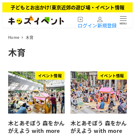
メ
子どもとお出かけ!東京近郊の遊び場・イベント情報
イ
ン
ログイン
新規登録
MENU
コ
ン
Home
木育
テ
ン
木育
ツ
へ
移
動
イベント情報
イベント情報
木とあそぼう 森をかん
木とあそぼう 森をかん
がえよう with more
がえよう with more