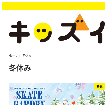
メ
イ
ン
コ
ン
テ
ン
ツ
へ
移
Home
冬休み
動
冬休み
特集