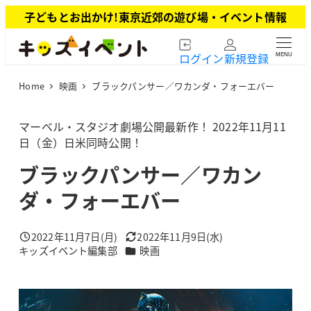
メ
子どもとお出かけ!東京近郊の遊び場・イベント情報
イ
ン
ログイン
新規登録
MENU
コ
ン
Home
映画
ブラックパンサー／ワカンダ・フォーエバー
テ
ン
ツ
マーベル・スタジオ劇場公開最新作！ 2022年11月11
へ
日（金）日米同時公開！
移
ブラックパンサー／ワカン
動
ダ・フォーエバー
2022年11月7日(月)
2022年11月9日(水)
投稿日
更新日
カテゴリー
キッズイベント編集部
映画
著
者