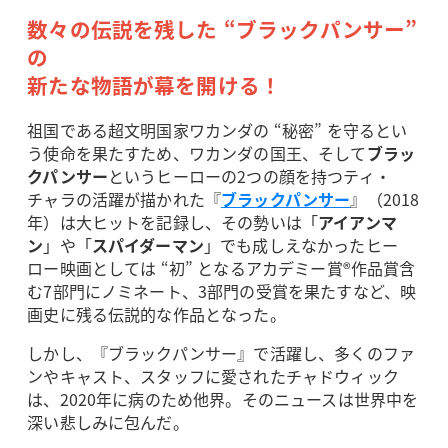
数々の伝説を残した “ブラックパンサー”
の
新たな物語が幕を開ける！
祖国である超文明国家ワカンダの “秘密” を守るとい
う使命を果たすため、ワカンダの国王、そして
ブラッ
クパンサー
というヒーローの2つの顔を持つティ・
チャラの活躍が描かれた『
ブラックパンサー
』（2018
年）は大ヒットを記録し、その勢いは「
アイアンマ
ン
」や「
スパイダーマン
」でも成しえなかったヒー
ロー映画としては “初” となるアカデミー賞®︎作品賞含
む7部門にノミネート、3部門の受賞を果たすなど、映
画史に残る伝説的な作品となった。
しかし、『ブラックパンサー』で活躍し、多くのファ
ンやキャスト、スタッフに愛されたチャドウィック
は、2020年に病のため他界。そのニュースは世界中を
深い悲しみに包んだ。