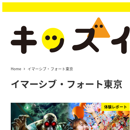
メ
イ
ン
コ
ン
テ
ン
ツ
へ
移
Home
イマーシブ・フォート東京
動
イマーシブ・フォート東京
体験レポート