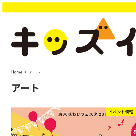
メ
イ
ン
コ
ン
テ
ン
ツ
へ
移
Home
アート
動
アート
イベント情報