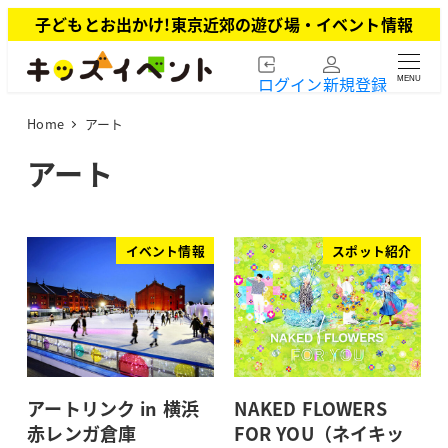
メ
子どもとお出かけ!東京近郊の遊び場・イベント情報
イ
ン
ログイン
新規登録
MENU
コ
ン
Home
アート
テ
ン
アート
ツ
へ
移
動
イベント情報
スポット紹介
アートリンク in 横浜
NAKED FLOWERS
赤レンガ倉庫
FOR YOU（ネイキッ