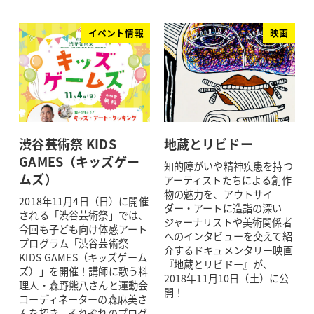
イベント情報
映画
渋谷芸術祭 KIDS
地蔵とリビドー
GAMES（キッズゲー
知的障がいや精神疾患を持つ
ムズ）
アーティストたちによる創作
物の魅力を、アウトサイ
2018年11月4日（日）に開催
ダー・アートに造詣の深い
される「渋谷芸術祭」では、
ジャーナリストや美術関係者
今回も子ども向け体感アート
へのインタビューを交えて紹
プログラム「渋谷芸術祭
介するドキュメンタリー映画
KIDS GAMES（キッズゲーム
『地蔵とリビドー』が、
ズ）」を開催！講師に歌う料
2018年11月10日（土）に公
理人・森野熊八さんと運動会
開！
コーディネーターの森麻美さ
んを招き、それぞれのプログ