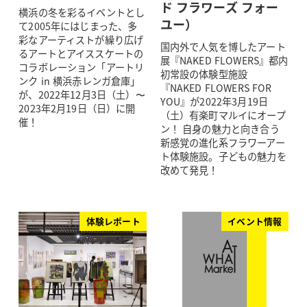
ド フラワーズ フォー
横浜の冬を彩るイベントとし
ユー）
て2005年にはじまった、多
彩なアーティストが繰り広げ
国内外で人気を博したアート
るアートとアイススケートの
展『NAKED FLOWERS』都内
コラボレーション「アートリ
初常設の体験型施設
ンク in 横浜赤レンガ倉庫」
『NAKED FLOWERS FOR
が、2022年12月3日（土）〜
YOU』が2022年3月19日
2023年2月19日（日）に開
（土）有楽町マルイにオープ
催！
ン！ 自身の魅力と向き合う
新感覚の進化系フラワーアー
ト体験施設。子どもの魅力を
改めて発見！
体験レポート
イベント情報