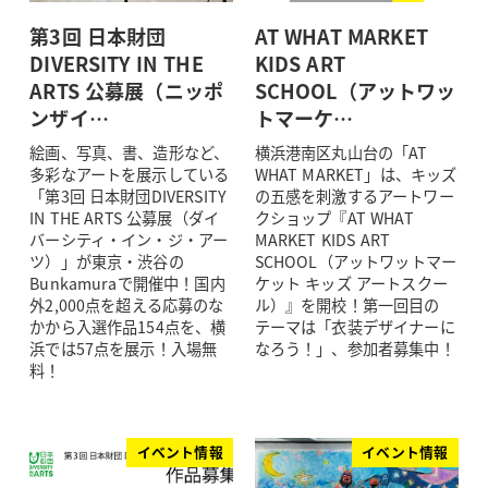
第3回 日本財団
AT WHAT MARKET
DIVERSITY IN THE
KIDS ART
ARTS 公募展（ニッポ
SCHOOL（アットワッ
ンザイ…
トマーケ…
絵画、写真、書、造形など、
横浜港南区丸山台の「AT
多彩なアートを展示している
WHAT MARKET」は、キッズ
「第3回 日本財団DIVERSITY
の五感を刺激するアートワー
IN THE ARTS 公募展（ダイ
クショップ『AT WHAT
バーシティ・イン・ジ・アー
MARKET KIDS ART
ツ）」が東京・渋谷の
SCHOOL（アットワットマー
Bunkamuraで開催中！国内
ケット キッズ アートスクー
外2,000点を超える応募のな
ル）』を開校！第一回目の
かから入選作品154点を、横
テーマは「衣装デザイナーに
浜では57点を展示！入場無
なろう！」、参加者募集中！
料！
イベント情報
イベント情報