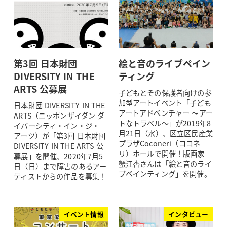
第3回 日本財団
絵と音のライブペイン
DIVERSITY IN THE
ティング
ARTS 公募展
子どもとその保護者向けの参
加型アートイベント「子ども
日本財団 DIVERSITY IN THE
アートアドベンチャー 〜アー
ARTS（ニッポンザイダン ダ
トなトラベル～」が2019年8
イバーシティ・イン・ジ・
月21日（水）、区立区民産業
アーツ）が「第3回 日本財団
プラザCoconeri（ココネ
DIVERSITY IN THE ARTS 公
リ）ホールで開催！版画家
募展」を開催、2020年7月5
蟹江杏さんは「絵と音のライ
日（日）まで障害のあるアー
ブペインティング」を開催。
ティストからの作品を募集！
イベント情報
インタビュー