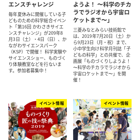
エンスチャレンジ
ようよ！ 〜科学のチカ
ラでラジオから宇宙ロ
毎年夏休みに開催している子
ケットまで〜」
どものための科学総合イベン
ト「第16回 かわさきサイエ
三菱みなとみらい技術館で
ンスチャレンジ」が209年8
は、2019年7月20日（土）か
月3日（土）・4日（日）、か
ら9月23日（月・祝）まで、
ながわサイエンスパーク
小中学生向け科学月刊誌「子
（KSP）で開催！ 科学実験や
どもの科学」との共催で、企
サイエンスショー、ものづく
画展「ものづくりしようよ！
り体験教室などを行ないま
〜科学のチカラでラジオから
す。参加者募集中！
宇宙ロケットまで〜」を開
催！
イベント情報
イベント情報