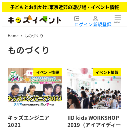
メ
子どもとお出かけ!東京近郊の遊び場・イベント情報
イ
ン
ログイン
新規登録
MENU
コ
ン
Home
ものづくり
テ
ン
ものづくり
ツ
へ
移
動
イベント情報
イベント情報
キッズエンジニア
IID kids WORKSHOP
2021
2019（アイアイディー