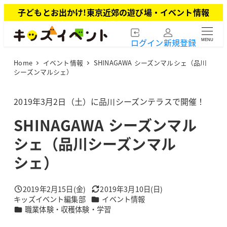
メ
子どもとお出かけ!東京近郊の遊び場・イベント情報
イ
ン
ログイン
新規登録
MENU
コ
ン
Home
イベント情報
SHINAGAWA シーズンマルシェ（品川
テ
シーズンマルシェ）
ン
ツ
2019年3月2日（土）に品川シーズンテラスで開催！
へ
移
SHINAGAWA シーズンマル
動
シェ（品川シーズンマル
シェ）
2019年2月15日(金)
2019年3月10日(日)
投稿日
更新日
カテゴリー
キッズイベント編集部
イベント情報
著
カテゴリー
職業体験・収穫体験・学習
者