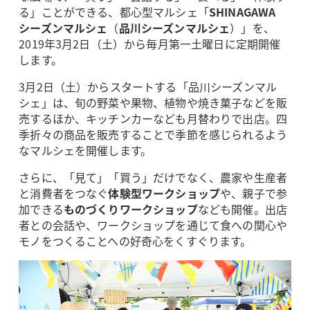
る」ことができる、都心型マルシェ「
SHINAGAWA
シーズンマルシェ
（
品川シーズンマルシェ
）」を、
2019年3月2日（土）から毎月第一土曜日に定期開催
します。
3月2日（土）からスタートする「品川シーズンマル
シェ」は、旬の野菜や果物、植物や焼き菓子などを販
売するほか、キッチンカーなども月替わりで出店。四
季折々の商品を販売することで季節を感じられるよう
なマルシェを開催します。
さらに、「見て」「買う」だけでなく、農家や生産者
と消費者をつなぐ
体験型ワークショップ
や、親子で参
加できる
ものづくりワークショップ
なども開催。出店
者との会話や、ワークショップを通じて食への関心や
モノをつくることへの好奇心をくすぐります。