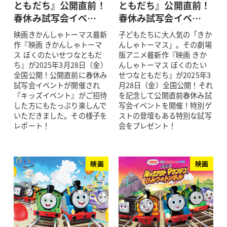
ともだち』公開直前！
ともだち』公開直前！
春休み試写会イベ…
春休み試写会イベ…
映画きかんしゃトーマス最新
子どもたちに大人気の「きか
作『映画 きかんしゃトーマ
んしゃトーマス」。その劇場
ス ぼくのたいせつなともだ
版アニメ最新作『映画 きか
ち』が2025年3月28日（金）
んしゃトーマス ぼくのたい
全国公開！公開直前に春休み
せつなともだち』が2025年3
試写会イベントが開催され
月28日（金）全国公開！それ
『キッズイベント』がご招待
を記念して公開直前春休み試
した方にもたっぷり楽しんで
写会イベントを開催！特別ゲ
いただきました。その様子を
ストの登壇もある特別な試写
レポート！
会をプレゼント！
映画
映画