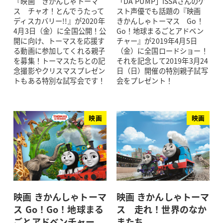
『映画 きかんしゃトーマ
「DA PUMP」ISSAさんのゲ
ス チャオ！とんでうたって
スト声優でも話題の『映画
ディスカバリー!!』が2020年
きかんしゃトーマス Go！
4月3日（金）に全国公開！公
Go！地球まるごとアドベン
開に向け、トーマスを応援す
チャー』が2019年4月5日
る動画に参加してくれる親子
（金）に全国ロードショー！
を募集！トーマスたちとの記
それを記念して2019年3月24
念撮影やクリスマスプレゼン
日（日）開催の特別親子試写
トもある特別な試写会です！
会をプレゼント！
映画
映画
映画 きかんしゃトーマ
映画 きかんしゃトーマ
ス Go！Go！地球まる
ス 走れ！世界のなか
ごとアドベンチャー
またち