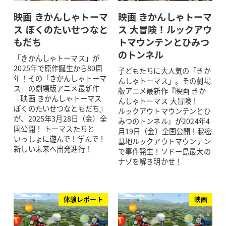
映画 きかんしゃトーマ
映画 きかんしゃトーマ
ス ぼくのたいせつなと
ス 大冒険！ルックアウ
もだち
トマウンテンとひみつ
のトンネル
「きかんしゃトーマス」が
2025年で原作誕生から80周
子どもたちに大人気の「きか
年！その「きかんしゃトーマ
んしゃトーマス」。その劇場
ス」の劇場版アニメ最新作
版アニメ最新作『映画 きか
『映画 きかんしゃトーマス
んしゃトーマス 大冒険！
ぼくのたいせつなともだち』
ルックアウトマウンテンとひ
が、2025年3月28日（金）全
みつのトンネル』が2024年4
国公開！ トーマスたちと
月19日（金）全国公開！秘密
いっしょに遊んで！学んで！
基地ルックアウトマウンテン
新しい未来へ出発進行！
で事件発生！ソドー島最大の
ナゾを解き明かせ！
体験レポート
映画