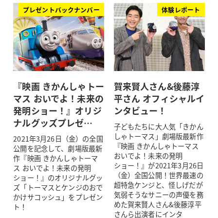
プレゼントバックナンバー
体験レポート
『映画 きかんしゃトー
賀来賢人さん&後藤淳
マス おいでよ！未来の
平さん オフィシャルイ
発明ショー！』オリジ
ンタビュー！
ナルグッズプレゼ…
子どもたちに大人気「きかん
しゃトーマス」劇場版最新作
2021年3月26日（金）の全国
『映画 きかんしゃトーマス
公開を記念して、劇場版最新
おいでよ！未来の発明
作『映画 きかんしゃトーマ
ショー！』が2021年3月26日
ス おいでよ！未来の発明
（金）全国公開！世界最速の
ショー！』のオリジナルグッ
超特急ケンジと、怪しげだが
ズ「トーマスとケンジのおで
気弱そうなサニーの声優を務
かけサコッシュ」をプレゼン
めた賀来賢人さん&後藤淳平
ト！
さんら出演者にインタ