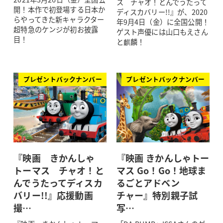
ス チャオ！とんでうたって
開！本作で初登場する日本か
ディスカバリー!!』が、2020
らやってきた新キャラクター
年9月4日（金）に全国公開！
超特急のケンジが初お披露
ゲスト声優には山口もえさん
目！
と麒麟！
プレゼントバックナンバー
プレゼントバックナンバー
『映画 きかんしゃ
『映画 きかんしゃトー
トーマス チャオ！と
マス Go！Go！地球ま
んでうたってディスカ
るごとアドベン
バリー!!』応援動画
チャー』特別親子試
撮…
写…