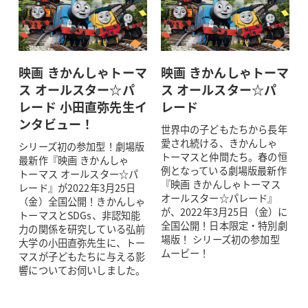
映画 きかんしゃトーマ
映画 きかんしゃトーマ
ス オールスター☆パ
ス オールスター☆パ
レード 小田直弥先生イ
レード
ンタビュー！
世界中の子どもたちから長年
愛され続ける、きかんしゃ
シリーズ初の参加型！劇場版
トーマスと仲間たち。春の恒
最新作『映画 きかんしゃ
例となっている劇場版最新作
トーマス オールスター☆パ
『映画 きかんしゃトーマス
レード』が2022年3月25日
オールスター☆パレード』
（金）全国公開！きかんしゃ
が、2022年3月25日（金）に
トーマスとSDGs、非認知能
全国公開！日本限定・特別劇
力の関係を研究している弘前
場版！ シリーズ初の参加型
大学の小田直弥先生に、トー
ムービー！
マスが子どもたちに与える影
響についてお伺いしました。