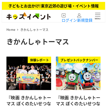
メ
子どもとお出かけ!東京近郊の遊び場・イベント情報
イ
ン
ログイン
新規登録
MENU
コ
ン
Home
きかんしゃトーマス
テ
ン
きかんしゃトーマス
ツ
へ
移
動
体験レポート
プレゼントバックナンバー
『映画 きかんしゃトー
『映画 きかんしゃトー
マス ぼくのたいせつな
マス ぼくのたいせつな