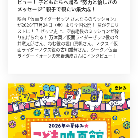
ビュー！ 子どもたちへ贈る “努力と優しさの
メッセージ” 親子で観たい集大成！
映画『仮面ライダーゼッツ さよならのミッション』
が2026年7月24日（金）より全国公開！ 莫がテロリ
ストに！？ ゼッツ史上、空前絶後のミッションが繰
り広げられる！ 万津莫／仮面ライダーゼッツ役の今
井竜太郎さん、ねむ役の堀口真帆さん、ノクス／仮
面ライダーノクス役の古川雄輝さん、ジーク／仮面
ライダードォーンの天野浩成さんにインタビュー！
夏休み