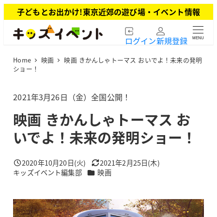
メ
子どもとお出かけ!東京近郊の遊び場・イベント情報
イ
ン
ログイン
新規登録
MENU
コ
ン
Home
映画
映画 きかんしゃトーマス おいでよ！未来の発明
テ
ショー！
ン
ツ
2021年3月26日（金）全国公開！
へ
移
映画 きかんしゃトーマス お
動
いでよ！未来の発明ショー！
2020年10月20日(火)
2021年2月25日(木)
投稿日
更新日
カテゴリー
キッズイベント編集部
映画
著
者