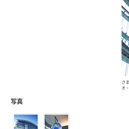
さ
オ
写真