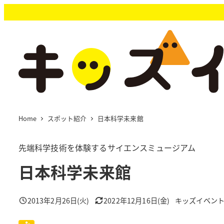
メ
イ
ン
コ
ン
テ
ン
ツ
へ
移
Home
スポット紹介
日本科学未来館
動
先端科学技術を体験するサイエンスミュージアム
日本科学未来館
2013年2月26日(火)
2022年12月16日(金)
キッズイベン
投稿日
更新日
著
者