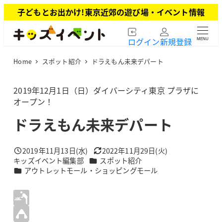
メ
子どもとお出かけ!東京近郊の遊び場・イベント情報
イ
ン
ログイン
新規登録
MENU
コ
ン
Home
スポット紹介
ドラえもん未来デパート
テ
ン
ツ
2019年12月1日（日）ダイバーシティ東京 プラザに
へ
オープン！
移
ドラえもん未来デパート
動
2019年11月13日(水)
2022年11月29日(火)
投稿日
更新日
カテゴリー
キッズイベント編集部
スポット紹介
著
カテゴリー
アウトレットモール・ショッピングモール
者