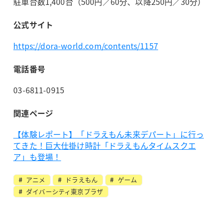
駐車台数1,400台（500円／60分、以降250円／30分）
公式サイト
https://dora-world.com/contents/1157
電話番号
03-6811-0915
関連ページ
【体験レポート】「ドラえもん未来デパート」に行っ
てきた！巨大仕掛け時計「ドラえもんタイムスクエ
ア」も登場！
アニメ
ドラえもん
ゲーム
ダイバーシティ東京プラザ