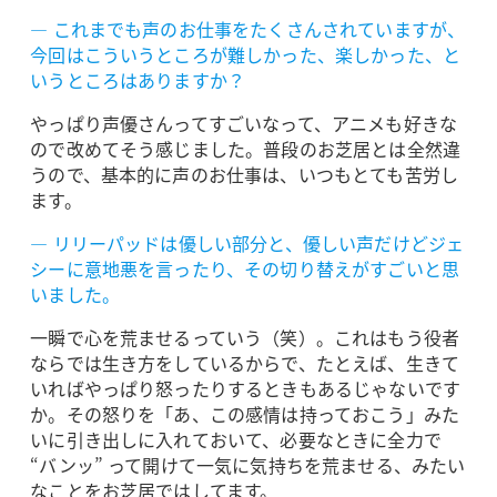
― これまでも声のお仕事をたくさんされていますが、
今回はこういうところが難しかった、楽しかった、と
いうところはありますか？
やっぱり声優さんってすごいなって、アニメも好きな
ので改めてそう感じました。普段のお芝居とは全然違
うので、基本的に声のお仕事は、いつもとても苦労し
ます。
― リリーパッドは優しい部分と、優しい声だけどジェ
シーに意地悪を言ったり、その切り替えがすごいと思
いました。
一瞬で心を荒ませるっていう（笑）。これはもう役者
ならでは生き方をしているからで、たとえば、生きて
いればやっぱり怒ったりするときもあるじゃないです
か。その怒りを「あ、この感情は持っておこう」みた
いに引き出しに入れておいて、必要なときに全力で
“バンッ” って開けて一気に気持ちを荒ませる、みたい
なことをお芝居ではしてます。