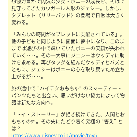
想像力豊かで内気な少女・ボニーの成長を、そばで
見守ってきたカウガール人形のジェシー。しかし、
タブレット〈リリーパッド〉の登場で日常は大きく
変わる。
「みんなの時間がタブレットに支配されている」。
他の子どもと同じように画面に夢中になり、このま
までは遊びの中で輝いていたボニーの笑顔が失われ
ていく‥‥。その一大事にジェシーはウッディに助
けを求める。再びタッグを組んだウッディとバズと
ともに、ジェシーはボニーの心を取り戻すため立ち
上がるが‥‥。
旅の途中で “ハイテクおもちゃ” のスマーティー・
パンツたちと出会い、思いがけない協力によって物
語は新たな方向へ。
「トイ・ストーリー」が描き続けてきた、人間とお
もちゃの絆。その先にたどり着く究極の “答え” と
は？
https://www.disney.co.jp/movie/toy5