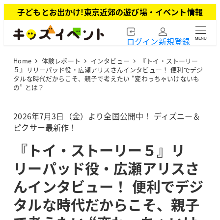
メ
子どもとお出かけ!東京近郊の遊び場・イベント情報
イ
ン
ログイン
新規登録
MENU
コ
ン
Home
体験レポート
インタビュー
『トイ・ストーリー
テ
５』リリーパッド役・広瀬アリスさんインタビュー！ 便利でデジ
ン
タルな時代だからこそ、親子で考えたい “変わっちゃいけないも
ツ
の” とは？
へ
移
2026年7月3日（金）より全国公開中！ ディズニー＆
動
ピクサー最新作！
『トイ・ストーリー５』リ
リーパッド役・広瀬アリスさ
んインタビュー！ 便利でデジ
タルな時代だからこそ、親子