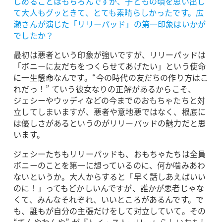
しめることはもちろんですが、子どもの頃を思い出し
て大人もグッときて、とても素晴らしかったです。広
瀬さんが演じた「リリーパッド」の第一印象はいかが
でしたか？
最初は悪者という印象が強いですが、リリーパッドは
「ボニーに友だちをつくらせてあげたい」という使命
に一生懸命なんです。“今の時代の友だちの作り方はこ
れだっ！” ていう彼女なりの正解があるからこそ、
ジェシーやウッディなどの今までのおもちゃたちと対
立してしまいますが、悪者や意地悪ではなく、根底に
は優しさがあるというのがリリーパッドの魅力だと思
います。
ジェシーたちもリリーパッドも、おもちゃたちは全員
ボニーのことを第一に想っているのに、何か噛みあわ
ないというか。大人からすると「早く話しあえばいい
のに！」ってもどかしいんですが、誰かが悪者じゃな
くて、みんなそれぞれ、いいところがあるんです。で
も、誰もが自分の主張だけをして対立していて。その
“てんやわんや” が『トイ・ストーリー』らしいおもし