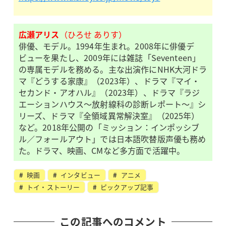
広瀬アリス
（ひろせ ありす）
俳優、モデル。1994年生まれ。2008年に俳優デ
ビューを果たし、2009年には雑誌「Seventeen」
の専属モデルを務める。主な出演作にNHK大河ドラ
マ『どうする家康』（2023年）、ドラマ『マイ・
セカンド・アオハル』（2023年）、ドラマ『ラジ
エーションハウス～放射線科の診断レポート～』シ
リーズ、ドラマ『全領域異常解決室』（2025年）
など。2018年公開の「ミッション：インポッシブ
ル／フォールアウト」では日本語吹替版声優も務め
た。ドラマ、映画、CMなど多方面で活躍中。
映画
インタビュー
アニメ
トイ・ストーリー
ピックアップ記事
この記事へのコメント