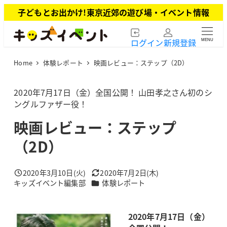
メ
子どもとお出かけ!東京近郊の遊び場・イベント情報
イ
ン
ログイン
新規登録
MENU
コ
ン
Home
体験レポート
映画レビュー：ステップ（2D）
テ
ン
ツ
2020年7月17日（金）全国公開！ 山田孝之さん初のシ
へ
ングルファザー役！
移
映画レビュー：ステップ
動
（2D）
2020年3月10日(火)
2020年7月2日(木)
投稿日
更新日
カテゴリー
キッズイベント編集部
体験レポート
著
者
2020年7月17日（金）