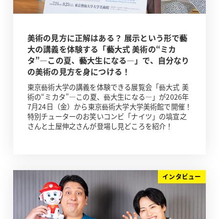
美術の見方に正解はある？ 展示という形で藝
大の講義を体験する「藝大式 美術の“ミカ
タ”―この夏、藝大生になる―」で、自分なり
の美術の見方を身につける！
東京藝術大学の講義を体験できる展覧会「藝大式 美
術の“ミカタ”―この夏、藝大生になる―」が2026年
7月24日（金）から東京藝術大学大学美術館で開催！
特別チューターのお笑いコンビ「ナイツ」の塙宣之
さんと土屋伸之さんが登場し見どころを紹介！
インタビュー