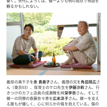
響く。世代によっては、健一よりも明の視点で物語を
観るかもしれない。
義母の美千子を
余 貴美子
さん、義理の兄を
角田晃広
さ
ん（東京03）、保育士のケロ先生を
伊藤沙莉
さん、行
きつけのカフェ店員の成瀬舞を
川栄李奈
さん、そして
健一の同僚の斎藤奈々恵を
広末涼子
さん。健一を支え
る誰もが優しく、心に何らかの傷を抱えている。傷の