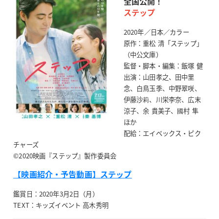
全国公開！
ステップ
2020年／日本／カラー
原作：重松 清「ステップ」
（中公文庫）
監督・脚本・編集：飯塚 健
出演：山田孝之、田中里
念、白鳥玉季、中野翠咲、
伊藤沙莉、川栄李奈、広末
涼子、余 貴美子、國村 隼
ほか
配給：エイベックス・ピク
チャーズ
©2020映画『ステップ』製作委員会
【映画紹介・予告動画】ステップ
鑑賞日：2020年3月2日（月）
TEXT：キッズイベント 高木秀明