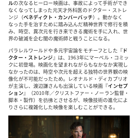
ル
の次なるヒーロー映画は、事故によって手術ができ
なくなってしまった元天才外科医のドクター・ストレ
ンジ（
ベネディクト・カンバーバッチ
）。動かなく
なった手を治すために踏み込んだ精神世界で修行を積
み、時空、異次元を行き来できる魔術を手に入れ、世
界の破滅を企む闇の魔術師と戦うことになる。
パラレルワールドや多元宇宙論をモチーフとした『
ド
クター・ストレンジ
』は、1963年にマーベル・コミッ
クに初登場。映画化を望まれながらもなかなか実現し
なかったのは、時空や次元を超える独特の世界観の映
像化が不可能だったため。レオナルド・ディカプリオ
が主演し、渡辺謙さんも出演している映画『
インセプ
ション
』（2010年／クリストファー・ノーラン監督・
脚本・製作）を彷彿とさせるが、映像技術の進化によ
りさらに複雑化した映像を楽しむことができる。