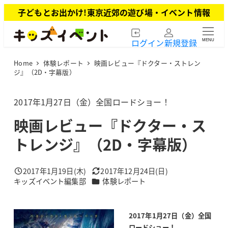
メ
子どもとお出かけ!東京近郊の遊び場・イベント情報
イ
ン
ログイン
新規登録
MENU
コ
ン
Home
体験レポート
映画レビュー『ドクター・ストレン
テ
ジ』（2D・字幕版）
ン
ツ
2017年1月27日（金）全国ロードショー！
へ
移
映画レビュー『ドクター・ス
動
トレンジ』（2D・字幕版）
2017年1月19日(木)
2017年12月24日(日)
投稿日
更新日
カテゴリー
キッズイベント編集部
体験レポート
著
者
2017年1月27日（金）全国
ロードショー！