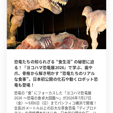
恐竜たちの知られざる “食生活” の秘密に迫
る！『ヨコハマ恐竜展2026』で学ぶ、歯や
爪、骨格から解き明かす “恐竜たちのリアル
な食事”。日本初公開の化石や動くロボット恐
竜も登場！
恐竜の “食” にフォーカスした「ヨコハマ恐竜展
2026 ～恐竜の食卓大図鑑～」が2026年7月17日
（金）〜9月6日（日）までパシフィコ横浜で開催！
全長20メートル以上の巨大な草食恐竜「ディプロド
クス」の骨格標本をはじめ、日本初公開の化石、リ