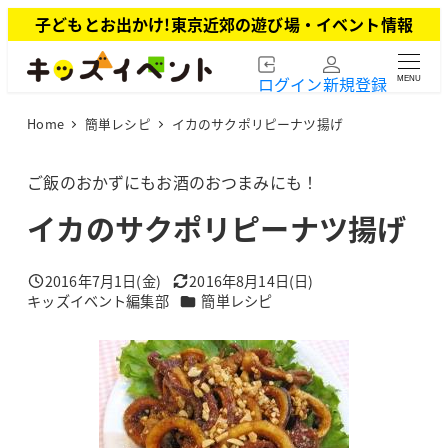
メ
子どもとお出かけ!東京近郊の遊び場・イベント情報
イ
ン
ログイン
新規登録
MENU
コ
ン
Home
簡単レシピ
イカのサクポリピーナツ揚げ
テ
ン
ツ
ご飯のおかずにもお酒のおつまみにも！
へ
イカのサクポリピーナツ揚げ
移
動
2016年7月1日(金)
2016年8月14日(日)
投稿日
更新日
カテゴリー
キッズイベント編集部
簡単レシピ
著
者