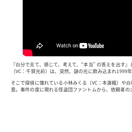
『⾃分で⾒て、感じて、考えて、“本当” の答えを出す
（VC：千賀光莉）は、突然、謎の光に飲み込まれ1999
そこで探偵に憧れている⼩林みくる（VC：本渡楓）や
意。事件の度に現れる怪盗団ファントムから、依頼者の⼤