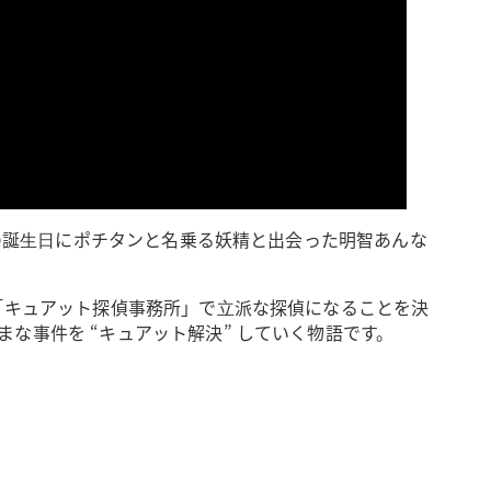
年の誕⽣⽇にポチタンと名乗る妖精と出会った明智あんな
「キュアット探偵事務所」で⽴派な探偵になることを決
事件を “キュアット解決” していく物語です。