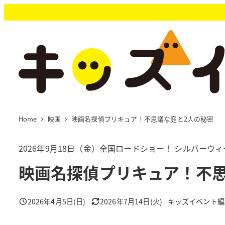
メ
イ
ン
コ
ン
テ
ン
ツ
へ
移
Home
映画
映画名探偵プリキュア！不思議な庭と2⼈の秘密
動
2026年9月18日（金）全国ロードショー！ シルバーウ
映画名探偵プリキュア！不思
2026年4月5日(日)
2026年7月14日(火)
キッズイベント編
投稿日
更新日
著
者