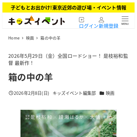
メ
子どもとお出かけ!東京近郊の遊び場・イベント情報
イ
ン
ログイン
新規登録
MENU
コ
ン
Home
映画
箱の中の羊
テ
ン
ツ
2026年5月29日（金）全国ロードショー！ 是枝裕和監
へ
督 最新作！
移
箱の中の羊
動
カテゴリー
2026年2月8日(日)
キッズイベント編集部
映画
投稿日
著
者