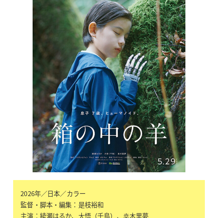
2026年／日本／カラー
監督・脚本・編集：是枝裕和
主演：綾瀬はるか、大悟（千鳥）、桒木里夢