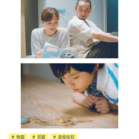
映画
邦画
是枝裕和