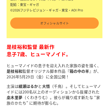
配給：東宝・ギャガ
©2026フジテレビジョン・ギャガ・東宝・AOI Pro
オフィシャルサイト
是枝裕和監督 最新作
息子7歳、ヒューマノイド。
ヒューマノイドの息子を迎え入れた家族の姿を描く、
是枝裕和
監督オリジナル脚本作品『
箱の中の羊
』が、
2026年5月29日（金）に全国公開！
主演は
綾瀬はるか
と
大悟
（千鳥）。そしてヒューマノ
イドには200名以上のオーディションから抜擢された
桒木里夢
（くわきりむ）。彼らが織り成す新たな “家
族のかたち” に期待が膨らむ。