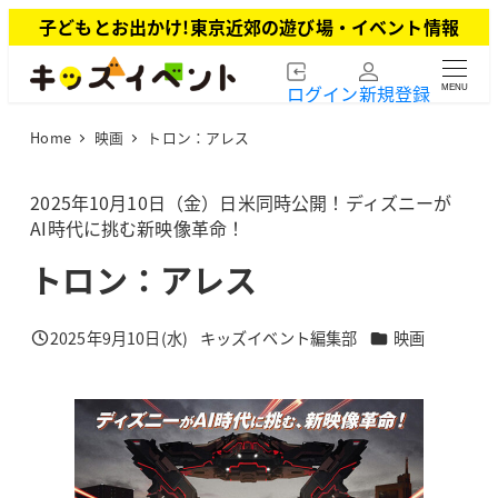
メ
子どもとお出かけ!東京近郊の遊び場・イベント情報
イ
ン
ログイン
新規登録
MENU
コ
ン
Home
映画
トロン：アレス
テ
ン
ツ
2025年10月10日（金）日米同時公開！ディズニーが
へ
AI時代に挑む新映像革命！
移
トロン：アレス
動
カテゴリー
2025年9月10日(水)
キッズイベント編集部
映画
投稿日
著
者