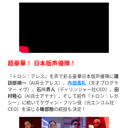
超豪華！ 日本版声優陣！
『トロン：アレス』を声で彩る豪華日本版声優陣に
諏
訪部順一
（AI兵士アレス）、
内田真礼
（天才プログラ
マー イヴ）、
石川界人
（ディリンジャー社CEO）、
田
村睦心
（AI兵士アテナ）、そして前作『トロン：レガ
シー』に続いてケヴィン・フリン役（元エンコム社
CEO）を演じる
磯部勉
の続投も決定！