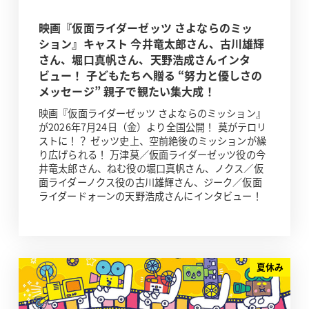
映画『仮面ライダーゼッツ さよならのミッ
ション』キャスト 今井竜太郎さん、古川雄輝
さん、堀口真帆さん、天野浩成さんインタ
ビュー！ 子どもたちへ贈る “努力と優しさの
メッセージ” 親子で観たい集大成！
映画『仮面ライダーゼッツ さよならのミッション』
が2026年7月24日（金）より全国公開！ 莫がテロリ
ストに！？ ゼッツ史上、空前絶後のミッションが繰
り広げられる！ 万津莫／仮面ライダーゼッツ役の今
井竜太郎さん、ねむ役の堀口真帆さん、ノクス／仮
面ライダーノクス役の古川雄輝さん、ジーク／仮面
ライダードォーンの天野浩成さんにインタビュー！
夏休み