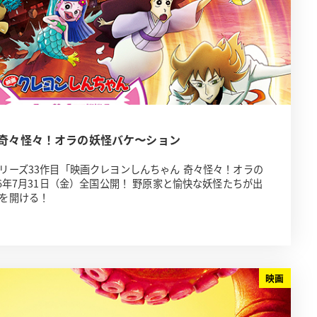
 奇々怪々！オラの妖怪バケ〜ション
リーズ33作目「映画クレヨンしんちゃん 奇々怪々！オラの
6年7月31日（金）全国公開！ 野原家と愉快な妖怪たちが出
を開ける！
映画