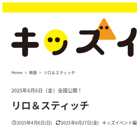
メ
イ
ン
コ
ン
テ
ン
ツ
へ
移
Home
映画
リロ＆スティッチ
動
2025年6月6日（金）全国公開！
リロ＆スティッチ
2025年4月6日(日)
2025年6月27日(金)
キッズイベント編
投稿日
更新日
著
者