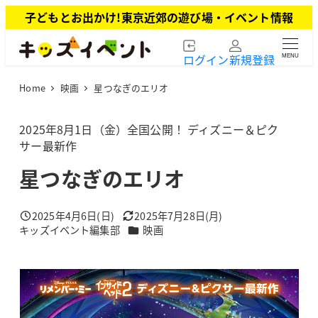
メ
子どもとお出かけ!東京近郊の遊び場・イベント情報
イ
ン
ログイン
新規登録
MENU
コ
ン
Home
映画
星つなぎのエリオ
テ
ン
ツ
2025年8月1日（金）全国公開！ ディズニー＆ピク
へ
サー最新作
移
星つなぎのエリオ
動
2025年4月6日(日)
2025年7月28日(月)
投稿日
更新日
カテゴリー
キッズイベント編集部
映画
著
者