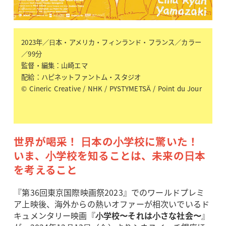
2023年／⽇本・アメリカ・フィンランド・フランス／カラー
／99分
監督・編集：山崎エマ
配給：ハピネットファントム・スタジオ
© Cineric Creative / NHK / PYSTYMETSÄ / Point du Jour
世界が喝采！ ⽇本の⼩学校に驚いた！
いま、⼩学校を知ることは、未来の⽇本
を考えること
『第36回東京国際映画祭2023』でのワールドプレミ
ア上映後、海外からの熱いオファーが相次いでいるド
キュメンタリー映画『
⼩学校〜それは⼩さな社会〜
』