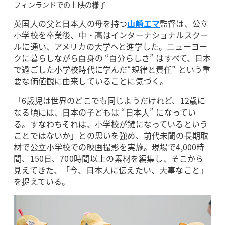
フィンランドでの上映の様子
英国⼈の⽗と⽇本⼈の⺟を持つ
山崎エマ
監督は、公⽴
⼩学校を卒業後、中・⾼はインターナショナルスクー
ルに通い、アメリカの⼤学へと進学した。ニューヨー
クに暮らしながら⾃⾝の “⾃分らしさ” はすべて、⽇本
で過ごした⼩学校時代に学んだ“規律と責任” という重
要な価値観に由来していることに気づく。
「6歳児は世界のどこでも同じようだけれど、12歳に
なる頃には、⽇本の⼦どもは “⽇本⼈” になってい
る。すなわちそれは、⼩学校が鍵になっているという
ことではないか」との思いを強め、前代未聞の⻑期取
材で公⽴⼩学校での映画撮影を実施。現場で4,000時
間、150⽇、700時間以上の素材を編集し、そこから
⾒えてきた、「今、⽇本⼈に伝えたい、⼤事なこと」
を捉えている。