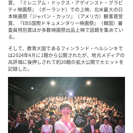
賞、『ミレニアム・ドックス・アゲインスト・グラビ
ティ映画祭』（ポーランド）での上映、北⽶最⼤の⽇
本映画祭『ジャパン・カッツ』（アメリカ）観客賞受
賞、『EBS国際ドキュメンタリー映画祭』（韓国）審
査員特別賞ほか多数映画祭出品上映で話題を集めてい
る。
そして、教育⼤国であるフィンランド・ヘルシンキで
は2024年4⽉に1館から公開されたが、地元メディアの
⾼評価に後押しされて約20館の拡⼤公開で⼤ヒットを
記録した。