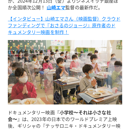
が、2024年12⽉13⽇（⾦）よりシネスイッチ銀座ほ
か全国順次公開！
⼭崎エマ
監督の最新作だ。
【インタビュー】山崎エマさん（映画監督）クラウド
ファンディングで『おさるのジョージ』原作者のド
キュメンタリー映画を制作！
ドキュメンタリー映画『
⼩学校〜それは⼩さな社
会〜
』は、2023年の⽇本でのワールドプレミア上映
後、ギリシャの『テッサロニキ・ドキュメンタリー映