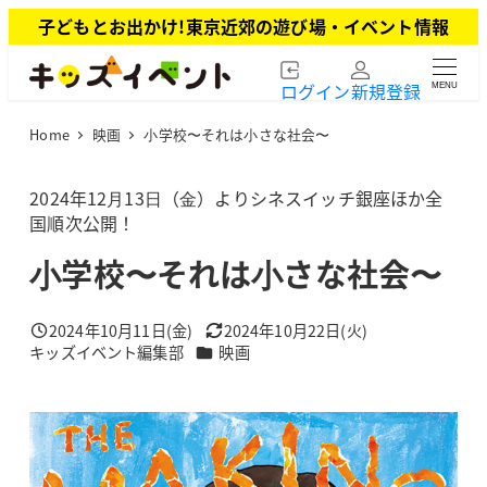
メ
子どもとお出かけ!東京近郊の遊び場・イベント情報
イ
ン
ログイン
新規登録
MENU
コ
ン
Home
映画
⼩学校〜それは⼩さな社会〜
テ
ン
ツ
2024年12⽉13⽇（⾦）よりシネスイッチ銀座ほか全
へ
国順次公開！
移
⼩学校〜それは⼩さな社会〜
動
2024年10月11日(金)
2024年10月22日(火)
投稿日
更新日
カテゴリー
キッズイベント編集部
映画
著
者