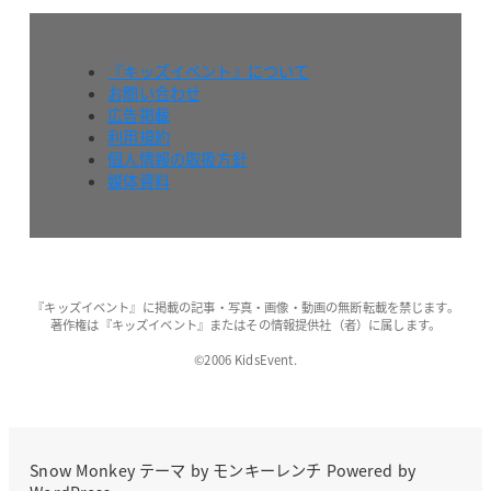
『キッズイベント』について
お問い合わせ
広告掲載
利用規約
個人情報の取扱方針
媒体資料
『キッズイベント』に掲載の記事・写真・画像・動画の無断転載を禁じます。
著作権は『キッズイベント』またはその情報提供社（者）に属します。
©2006 KidsEvent.
Snow Monkey
テーマ by
モンキーレンチ
Powered by