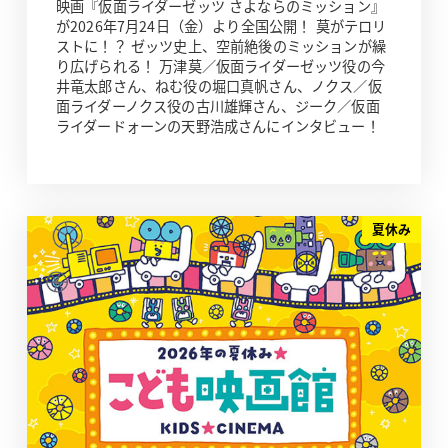
映画『仮面ライダーゼッツ さよならのミッション』
が2026年7月24日（金）より全国公開！ 莫がテロリ
ストに！？ ゼッツ史上、空前絶後のミッションが繰
り広げられる！ 万津莫／仮面ライダーゼッツ役の今
井竜太郎さん、ねむ役の堀口真帆さん、ノクス／仮
面ライダーノクス役の古川雄輝さん、ジーク／仮面
ライダードォーンの天野浩成さんにインタビュー！
夏休み