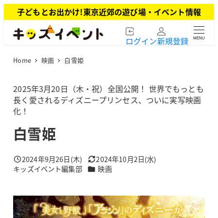
メ
子どもとお出かけ!東京近郊の遊び場・イベント情報
イ
ン
ログイン
新規登録
MENU
コ
ン
Home
映画
白雪姫
テ
ン
ツ
2025年3月20日（木・祝）全国公開！ 世界でもっとも
へ
長く愛されるディズニープリンセス、ついに実写映画
移
化！
動
白雪姫
2024年9月26日(木)
2024年10月2日(水)
投稿日
更新日
カテゴリー
キッズイベント編集部
映画
著
者