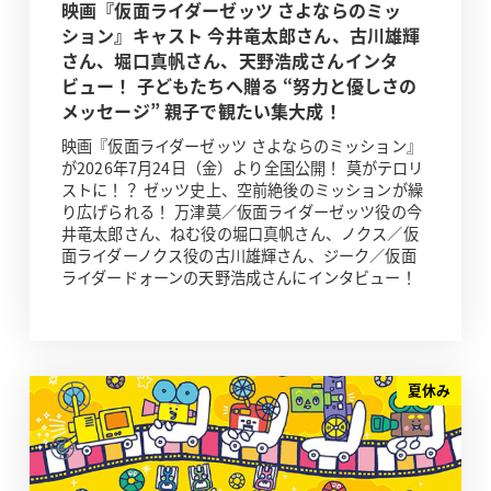
映画『仮面ライダーゼッツ さよならのミッ
ション』キャスト 今井竜太郎さん、古川雄輝
さん、堀口真帆さん、天野浩成さんインタ
ビュー！ 子どもたちへ贈る “努力と優しさの
メッセージ” 親子で観たい集大成！
映画『仮面ライダーゼッツ さよならのミッション』
が2026年7月24日（金）より全国公開！ 莫がテロリ
ストに！？ ゼッツ史上、空前絶後のミッションが繰
り広げられる！ 万津莫／仮面ライダーゼッツ役の今
井竜太郎さん、ねむ役の堀口真帆さん、ノクス／仮
面ライダーノクス役の古川雄輝さん、ジーク／仮面
ライダードォーンの天野浩成さんにインタビュー！
夏休み