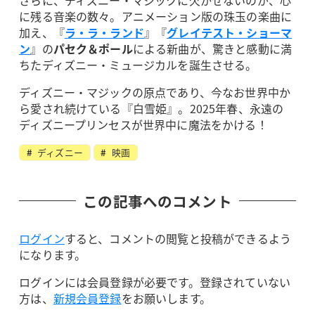
さらに、ディズニー・マジックに欠かせないのが、心
に残る音楽の数々。アニメーション版の珠玉の楽曲に
加え、『
ラ・ラ・ランド
』『
グレイテスト・ショーマ
ン
』の
パセク＆ポール
による新曲が、驚きと感動に満
ちたディズニー・ミュージカルを誕生させる。
ディズニー・マジックの原点であり、今なお世界中か
ら愛され続けている『白雪姫』。2025年春、永遠の
ディズニープリンセスが世界中に魔法をかける！
ディズニー
映画
この記事へのコメント
ログイン
すると、コメントの閲覧と投稿ができるよう
になります。
ログインには会員登録が必要です。登録されていない
方は、
新規会員登録
をお願いします。