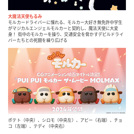
大魔法天使もるみ
モルカードライバーに憧れる、モルカー大好き無免許中学生
がマジカルエンジェルモルカーと契約し、魔法天使に大変
身！ 街中のモルカーを操り、交通安全を脅かすデビルドライ
バーたちとの死闘を繰り広げる
ポテト（中央）、シロモ（中央左）、アビー（右端）、チョ
コ（左端）、テディ（中央右）