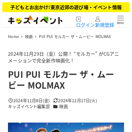
メ
子どもとお出かけ!東京近郊の遊び場・イベント情報
イ
ン
ログイン
新規登録
MENU
コ
ン
Home
映画
PUI PUI モルカー ザ・ムービー MOLMAX
テ
ン
ツ
2024年11月29日（金）公開！ “モルカー” がCGアニ
へ
メーションで完全新作映画化！
移
PUI PUI モルカー ザ・ムー
動
ビー MOLMAX
2024年11月8日(金)
2024年12月17日(火)
投稿日
更新日
カテゴリー
キッズイベント編集部
映画
著
者