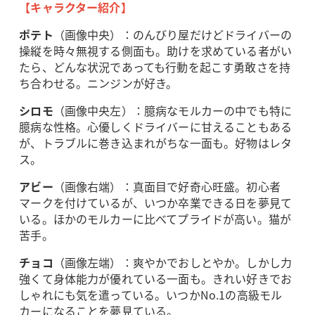
【キャラクター紹介】
ポテト
（画像中央）：のんびり屋だけどドライバーの
操縦を時々無視する側面も。助けを求めている者がい
たら、どんな状況であっても行動を起こす勇敢さを持
ち合わせる。ニンジンが好き。
シロモ
（画像中央左）：臆病なモルカーの中でも特に
臆病な性格。心優しくドライバーに甘えることもある
が、トラブルに巻き込まれがちな一面も。好物はレタ
ス。
アビー
（画像右端）：真面目で好奇心旺盛。初心者
マークを付けているが、いつか卒業できる日を夢見て
いる。ほかのモルカーに比べてプライドが高い。猫が
苦手。
チョコ
（画像左端）：爽やかでおしとやか。しかし力
強くて身体能力が優れている一面も。きれい好きでお
しゃれにも気を遣っている。いつかNo.1の高級モル
カーになることを夢見ている。