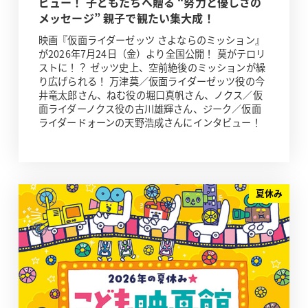
ビュー！ 子どもたちへ贈る “努力と優しさの
メッセージ” 親子で観たい集大成！
映画『仮面ライダーゼッツ さよならのミッション』
が2026年7月24日（金）より全国公開！ 莫がテロリ
ストに！？ ゼッツ史上、空前絶後のミッションが繰
り広げられる！ 万津莫／仮面ライダーゼッツ役の今
井竜太郎さん、ねむ役の堀口真帆さん、ノクス／仮
面ライダーノクス役の古川雄輝さん、ジーク／仮面
ライダードォーンの天野浩成さんにインタビュー！
夏休み