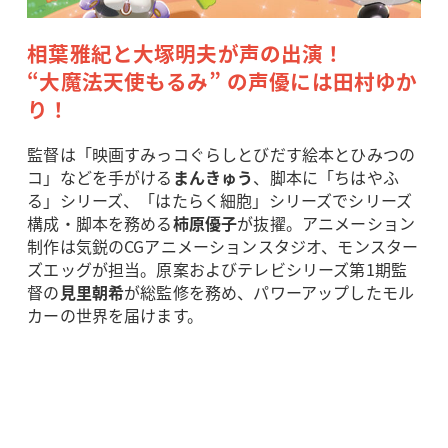
相葉雅紀と大塚明夫が声の出演！
“大魔法天使もるみ” の声優には田村ゆか
り！
監督は「映画すみっコぐらしとびだす絵本とひみつの
コ」などを手がける
まんきゅう
、脚本に「ちはやふ
る」シリーズ、「はたらく細胞」シリーズでシリーズ
構成・脚本を務める
柿原優子
が抜擢。アニメーション
制作は気鋭のCGアニメーションスタジオ、モンスター
ズエッグが担当。原案およびテレビシリーズ第1期監
督の
見里朝希
が総監修を務め、パワーアップしたモル
カーの世界を届けます。