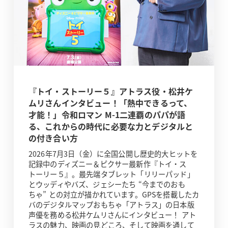
『トイ・ストーリー５』アトラス役・松井ケ
ムリさんインタビュー！「熱中できるって、
才能！」令和ロマン M-1二連覇のパパが語
る、これからの時代に必要な力とデジタルと
の付き合い方
2026年7月3日（金）に全国公開し歴史的大ヒットを
記録中のディズニー＆ピクサー最新作『トイ・ス
トーリー５』。最先端タブレット「リリーパッド」
とウッディやバズ、ジェシーたち “今までのおも
ちゃ” との対立が描かれています。GPSを搭載したカ
バのデジタルマップおもちゃ「アトラス」の日本版
声優を務める松井ケムリさんにインタビュー！ アト
ラスの魅力、映画の見どころ、そして映画を通して