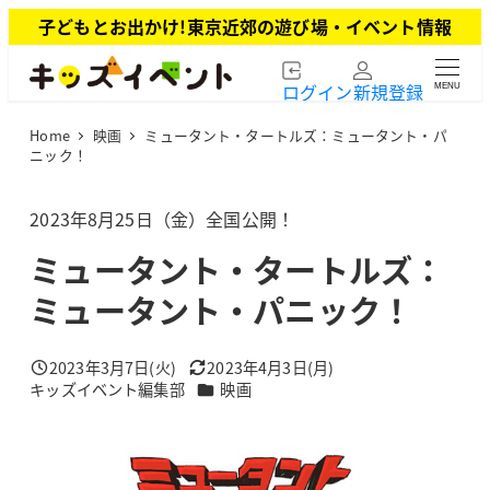
メ
子どもとお出かけ!東京近郊の遊び場・イベント情報
イ
ン
ログイン
新規登録
MENU
コ
ン
Home
映画
ミュータント・タートルズ：ミュータント・パ
テ
ニック！
ン
ツ
2023年8月25日（金）全国公開！
へ
移
ミュータント・タートルズ：
動
ミュータント・パニック！
2023年3月7日(火)
2023年4月3日(月)
投稿日
更新日
カテゴリー
キッズイベント編集部
映画
著
者