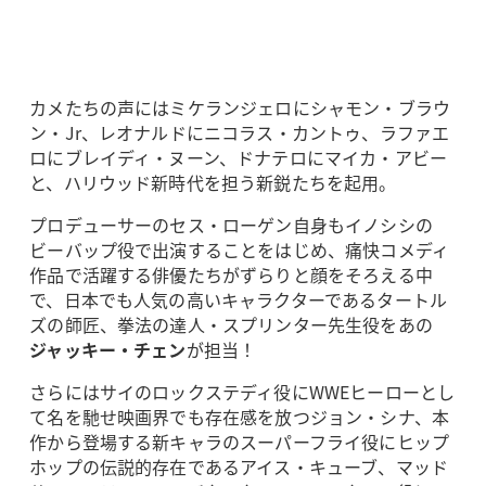
カメたちの声にはミケランジェロにシャモン・ブラウ
ン・Jr、レオナルドにニコラス・カントゥ、ラファエ
ロにブレイディ・ヌーン、ドナテロにマイカ・アビー
と、ハリウッド新時代を担う新鋭たちを起用。
プロデューサーのセス・ローゲン自身もイノシシの
ビーバップ役で出演することをはじめ、痛快コメディ
作品で活躍する俳優たちがずらりと顔をそろえる中
で、日本でも人気の高いキャラクターであるタートル
ズの師匠、拳法の達人・スプリンター先生役をあの
ジャッキー・チェン
が担当！
さらにはサイのロックステディ役にWWEヒーローとし
て名を馳せ映画界でも存在感を放つジョン・シナ、本
作から登場する新キャラのスーパーフライ役にヒップ
ホップの伝説的存在であるアイス・キューブ、マッド