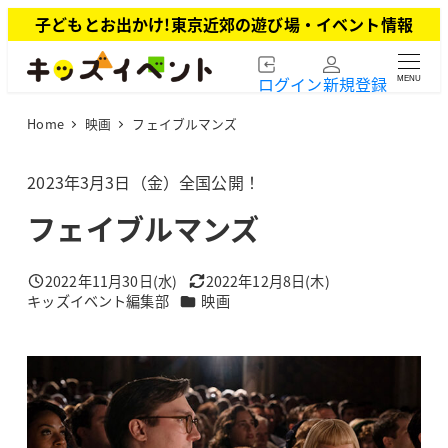
メ
子どもとお出かけ!東京近郊の遊び場・イベント情報
イ
ン
ログイン
新規登録
MENU
コ
ン
Home
映画
フェイブルマンズ
テ
ン
ツ
2023年3月3日（金）全国公開！
へ
フェイブルマンズ
移
動
2022年11月30日(水)
2022年12月8日(木)
投稿日
更新日
カテゴリー
キッズイベント編集部
映画
著
者