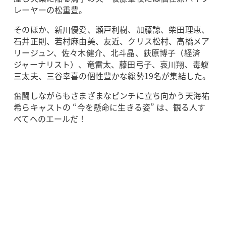
レーヤーの松重豊。
そのほか、新川優愛、瀬戸利樹、加藤諒、柴田理恵、
石井正則、若村麻由美、友近、クリス松村、高橋メア
リージュン、佐々木健介、北斗晶、荻原博子（経済
ジャーナリスト）、竜雷太、藤田弓子、哀川翔、毒蝮
三太夫、三谷幸喜の個性豊かな総勢19名が集結した。
奮闘しながらもさまざまなピンチに立ち向かう天海祐
希らキャストの “今を懸命に生きる姿” は、観る人す
べてへのエールだ！