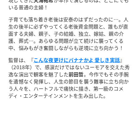
いる普通の主婦！
子育ても落ち着き老後は安泰のはずだったのに…。人
生の後半に必ずやってくる老後資金問題と、誰もが直
面する夫婦、親子、子の結婚、独立、嫁姑、親の介
護、葬式…。あらゆる問題が立て続けに襲ってくる
中、悩みもがき奮闘しながらも逆境に立ち向かう！
監督は、『
こんな夜更けにバナナかよ 愛しき実話
』
（2018年）で、感涙だけではないユーモアを交えた秀
逸な演出で観客を魅了した
前田哲
。今作でもその手腕
を遺憾なく発揮し、人生の節目を襲う難事に立ち向か
う人々を、ハートフルで痛快に描き、第一級のコメ
ディ・エンターテインメントを生み出した。