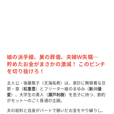
娘の派手婚、舅の葬儀、夫婦Ｗ失職…
貯めたお金がまさかの激減！ このピンチ
を切り抜けろ！
主人公・後藤篤子（天海祐希）は、家計に無頓着な旦
那・章（
松重豊
）とフリーター娘のまゆみ（
新川優
愛
）、大学生の勇人（
瀬戸利樹
）を息子に持つ、節約
がモットーのごく普通の主婦。
夫の給料と自身がパートで稼いだお金をやり繰りし、