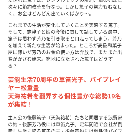
次々に節約改革を行なう。しかし篤子の努力もむなし
く、お金はどんどん出ていくばかり…。
これまでの生活が変化していくことを実感する篤子。
そして、志津子と姑の今後に関して話している最中、
篤子は思わず芳乃を引き取ると口走ってしまう。芳乃
を加えて新たな生活が始まった。ところが高級和菓子
屋に嫁いだ芳乃のお金の使い方は奔放で、またまた出
費がかさむ始末。窮地に立たされた篤子はどうす
る？！
芸能生活70周年の草笛光子、バイプレイ
ヤー松重豊
天海祐希を翻弄する個性豊かな総勢19名
が集結！
主人公の後藤篤子（天海祐希）たちと同居する浪費家
の姑・後藤芳乃役には草笛光子。定年間近で会社が倒
産し失業に陥る篤子の夫・後藤章役には個性派バイプ