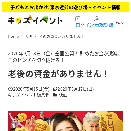
メ
子どもとお出かけ!東京近郊の遊び場・イベント情報
イ
ン
ログイン
新規登録
MENU
コ
ン
Home
映画
老後の資金がありません！
テ
ン
ツ
2020年9月18日（金）全国公開！ 貯めたお金が激減、
へ
このピンチを切り抜けろ！
移
老後の資金がありません！
動
2020年5月15日(金)
2020年5月17日(日)
投稿日
更新日
カテゴリー
キッズイベント編集部
映画
著
者