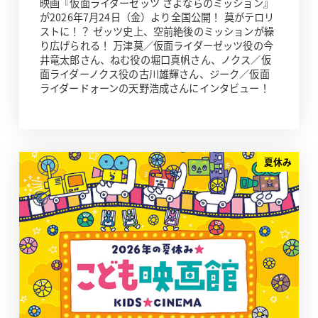
映画『仮面ライダーゼッツ さよならのミッション』
が2026年7月24日（金）より全国公開！ 莫がテロリ
ストに！？ ゼッツ史上、空前絶後のミッションが繰
り広げられる！ 万津莫／仮面ライダーゼッツ役の今
井竜太郎さん、ねむ役の堀口真帆さん、ノクス／仮
面ライダーノクス役の古川雄輝さん、ジーク／仮面
ライダードォーンの天野浩成さんにインタビュー！
夏休み