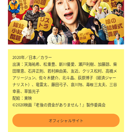
2020年／日本／カラー
出演：天海祐希、松重豊、新川優愛、瀬戸利樹、加藤諒、柴
田理恵、石井正則、若村麻由美、友近、クリス松村、高橋メ
アリージュン、佐々木健介、北斗晶、荻原博子（経済ジャー
ナリスト）、竜雷太、藤田弓子、哀川翔、毒蝮三太夫、三谷
幸喜、草笛光子
配給：東映
©2020映画『老後の資金がありません！』製作委員会
オフィシャルサイト