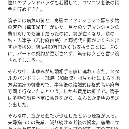
憧れのブランドバッグも我慢して、コツコツ老後の資
金を貯めてきた。
篤子には病気の舅と、高級ケアマンションで暮らす姑
の芳乃（
草笛光子
）がいた。月々のケアマンションの
費用だけでも痛手だったのに、舅が亡くなり、章の
妹・志津子（若村麻由美）と葬式代を誰がいくらを出
すかで揉め、結局400万円近くも支払うことに。さら
に、パートの契約が更新されず、篤子はクビを言い渡
されてしまう…。
そんな中、まゆみが結婚相手を家に連れてきた。メタ
ルのバンドマン・琢磨（加藤諒）は見かけによらず地
方実業家の御曹司で、半年後の結婚式は格式高い麻布
寿園で行ないたいという。しかも費用は折半で。篤子
は多額の出費予定に慄きながら、なんとかまゆみを送
り出した。
そんな中、章から会社が倒産したという連絡が入る。
夫婦揃っての失業、減り続ける老後の資金。窮地に立
たされた篤子は、レンタルモップの解約、車の売却と