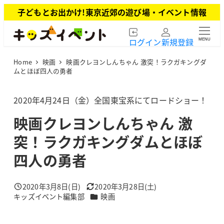
メ
子どもとお出かけ!東京近郊の遊び場・イベント情報
イ
ン
ログイン
新規登録
MENU
コ
ン
Home
映画
映画クレヨンしんちゃん 激突！ラクガキングダ
テ
ムとほぼ四人の勇者
ン
ツ
2020年4月24日（金）全国東宝系にてロードショー！
へ
移
映画クレヨンしんちゃん 激
動
突！ラクガキングダムとほぼ
四人の勇者
2020年3月8日(日)
2020年3月28日(土)
投稿日
更新日
カテゴリー
キッズイベント編集部
映画
著
者