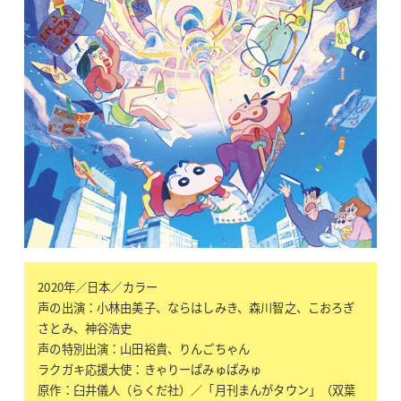
2020年／日本／カラー
声の出演：小林由美子、ならはしみき、森川智之、こおろぎ
さとみ、神谷浩史
声の特別出演：山田裕貴、りんごちゃん
ラクガキ応援大使：きゃりーぱみゅぱみゅ
原作：臼井儀人（らくだ社）／「月刊まんがタウン」（双葉