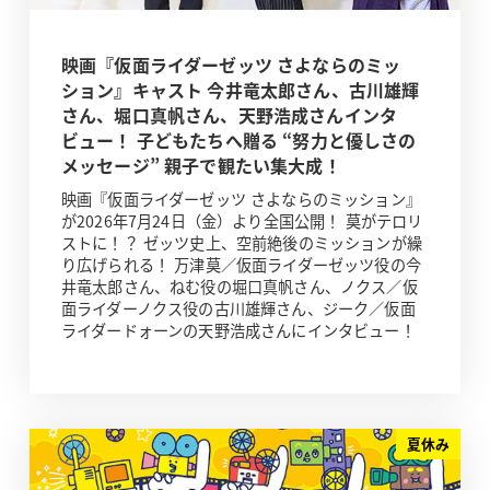
映画『仮面ライダーゼッツ さよならのミッ
ション』キャスト 今井竜太郎さん、古川雄輝
さん、堀口真帆さん、天野浩成さんインタ
ビュー！ 子どもたちへ贈る “努力と優しさの
メッセージ” 親子で観たい集大成！
映画『仮面ライダーゼッツ さよならのミッション』
が2026年7月24日（金）より全国公開！ 莫がテロリ
ストに！？ ゼッツ史上、空前絶後のミッションが繰
り広げられる！ 万津莫／仮面ライダーゼッツ役の今
井竜太郎さん、ねむ役の堀口真帆さん、ノクス／仮
面ライダーノクス役の古川雄輝さん、ジーク／仮面
ライダードォーンの天野浩成さんにインタビュー！
夏休み