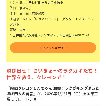
社）連載中／テレビ朝日系列で放送中
監督：京極尚彦
脚本：高田亮 京極尚彦
主題歌：レキシ「ギガアイシテル」（ビクターエンタテイン
メント）
配給：東宝
©臼井儀人／双葉社・シンエイ・テレビ朝日・ADK 2020
オフィシャルサイト
飛び出せ！ さいきょ〜のラクガキたち！
世界を救え、クレヨンで！
『
映画クレヨンしんちゃん 激突！ラクガキングダムと
ほぼ四人の勇者
』が、2020年4月24日（金）全国東宝
系にてロードショー！