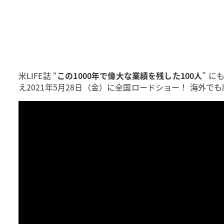
米LIFE誌 “
この1000年で偉大な業績を残した100人
” 
え2021年5月28日（金）に全国ロードショー！ 海外で