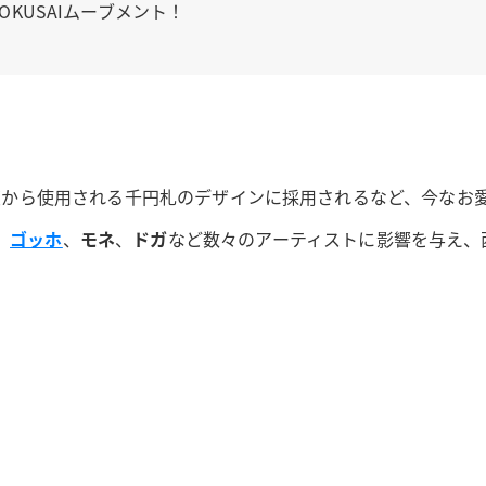
OKUSAIムーブメント！
4年度から使用される千円札のデザインに採用されるなど、今な
、
ゴッホ
、
モネ
、
ドガ
など数々のアーティストに影響を与え、