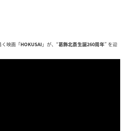
描く映画「
HOKUSAI
」が、“
葛飾北斎生誕260周年
” を迎