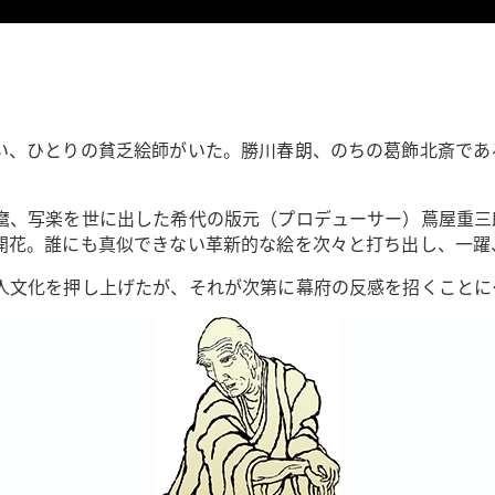
い、ひとりの貧乏絵師がいた。勝川春朗、のちの葛飾北斎であ
麿、写楽を世に出した希代の版元（プロデューサー）蔦屋重三
開花。誰にも真似できない革新的な絵を次々と打ち出し、一躍
人文化を押し上げたが、それが次第に幕府の反感を招くことに