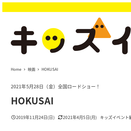
メ
イ
ン
コ
ン
テ
ン
ツ
へ
移
Home
映画
HOKUSAI
動
2021年5月28日（金）全国ロードショー！
HOKUSAI
2019年11月24日(日)
2021年4月5日(月)
キッズイベント
投稿日
更新日
著
者