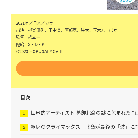
2021年／日本／カラー
出演：柳楽優弥、田中泯、阿部寛、瑛太、玉木宏 ほか
監督：橋本一
配給：S・D・P
©2020 HOKUSAI MOVIE
目次
世界的アーティスト 葛飾北斎の謎に包まれた “画
渾身のクライマックス！北斎が最後の「波」に