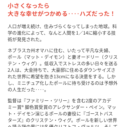
小さくなったら
大きな幸せがつかめる‥‥ハズだった！
人口が増え続け、住みづらくなってしまった地球。科
学の進化によって、なんと人間を1／14に縮小する技
術が発見された。
ネブラスカ州オマハに住む、いたって平凡な夫婦、
ポール（マット・デイモン）と妻オードリー（クリス
テン・ウィグ）。低収入でストレスの多い日々を送る
2人は、大金持ちで、大豪邸に住めるダウンサイズさ
れた世界に希望を抱き13cmになる決意をする。しか
し、ミニチュア化したポールに待ち受けるのは予想外
の人生だった‥‥。
監督は『ファミリー・ツリー』を含む2度のアカデ
ミー賞® 脚色賞受賞のアレクサンダー・ペイン。マッ
ト・デイモン演じるポールの妻役に『ゴーストバス
ターズ』のクリステン・ウィグ。ポールを新しい世界
へ誘う謎の男には名優クリストフ・ヴァルツ。そして