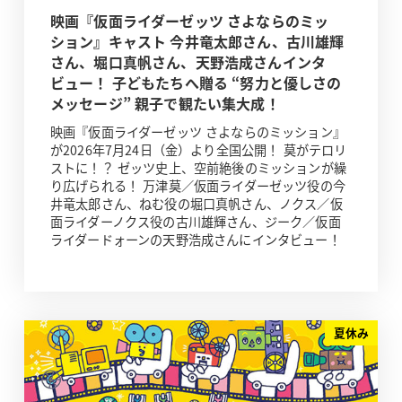
映画『仮面ライダーゼッツ さよならのミッ
ション』キャスト 今井竜太郎さん、古川雄輝
さん、堀口真帆さん、天野浩成さんインタ
ビュー！ 子どもたちへ贈る “努力と優しさの
メッセージ” 親子で観たい集大成！
映画『仮面ライダーゼッツ さよならのミッション』
が2026年7月24日（金）より全国公開！ 莫がテロリ
ストに！？ ゼッツ史上、空前絶後のミッションが繰
り広げられる！ 万津莫／仮面ライダーゼッツ役の今
井竜太郎さん、ねむ役の堀口真帆さん、ノクス／仮
面ライダーノクス役の古川雄輝さん、ジーク／仮面
ライダードォーンの天野浩成さんにインタビュー！
夏休み