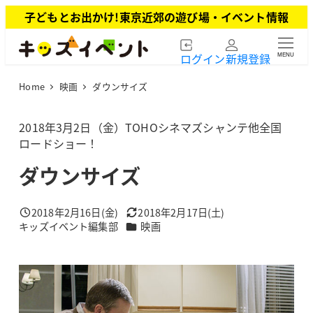
メ
子どもとお出かけ!東京近郊の遊び場・イベント情報
イ
ン
ログイン
新規登録
MENU
コ
ン
Home
映画
ダウンサイズ
テ
ン
ツ
2018年3月2日（金）TOHOシネマズシャンテ他全国
へ
ロードショー！
移
ダウンサイズ
動
2018年2月16日(金)
2018年2月17日(土)
投稿日
更新日
カテゴリー
キッズイベント編集部
映画
著
者