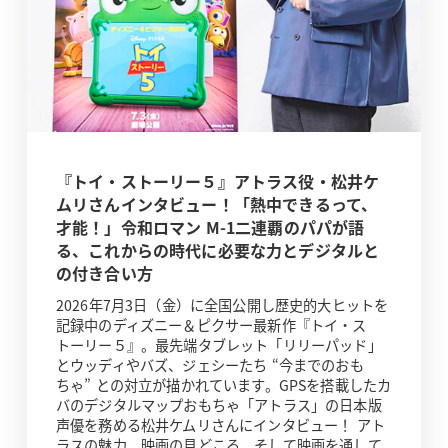
『トイ・ストーリー５』アトラス役・松井ケ
ムリさんインタビュー！「熱中できるって、
才能！」令和ロマン M-1二連覇のパパが語
る、これからの時代に必要な力とデジタルと
の付き合い方
2026年7月3日（金）に全国公開し歴史的大ヒットを
記録中のディズニー＆ピクサー最新作『トイ・ス
トーリー５』。最先端タブレット「リリーパッド」
とウッディやバズ、ジェシーたち “今までのおも
ちゃ” との対立が描かれています。GPSを搭載したカ
バのデジタルマップおもちゃ「アトラス」の日本版
声優を務める松井ケムリさんにインタビュー！ アト
ラスの魅力、映画の見どころ、そして映画を通して