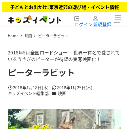
メ
子どもとお出かけ!東京近郊の遊び場・イベント情報
イ
ン
ログイン
新規登録
MENU
コ
ン
Home
映画
ピーターラビット
テ
ン
ツ
2018年5月全国ロードショー！ 世界一有名で愛されて
へ
いるうさぎのピーターが待望の実写映画化！
移
ピーターラビット
動
2018年1月18日(木)
2018年1月25日(木)
投稿日
更新日
カテゴリー
キッズイベント編集部
映画
著
者