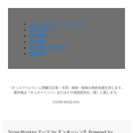
『キッズイベント』について
お問い合わせ
広告掲載
利用規約
個人情報の取扱方針
媒体資料
『キッズイベント』に掲載の記事・写真・画像・動画の無断転載を禁じます。
著作権は『キッズイベント』またはその情報提供社（者）に属します。
©2006 KidsEvent.
Snow Monkey
テーマ by
モンキーレンチ
Powered by