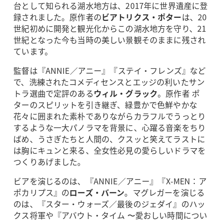
台として知られる湖水地方は、2017年に世界遺産に登
録されました。原作者の
ビアトリクス・ポター
は、20
世紀初めに開発と観光化からこの湖水地方を守り、21
世紀となった今も当時の美しい景観そのままに残され
ています。
監督は『ANNIE／アニー』『ステイ・フレンズ』など
で、洗練されたコメディセンスとエッジの利いたサン
トラ選曲で定評のある
ウィル・グラック
。原作者 ポ
ターのスピリットを引き継ぎ、緑豊かで色鮮やかな
花々に囲まれた素朴でありながらカラフルでうっとり
するような一大パノラマを背景に、心躍る音楽をちり
ばめ、うさぎたちと人間の、クスッと笑えてラストに
は胸にキュンと来る、全女性必見の愛らしいドラマを
つくりあげました。
ビアを演じるのは、『ANNIE／アニー』『X-MEN：ア
ポカリプス』の
ローズ・バーン
。マグレガーを演じる
のは、『スター・ウォーズ／最後のジェダイ』のハッ
クス将軍や『アバウト・タイム 〜愛おしい時間につい