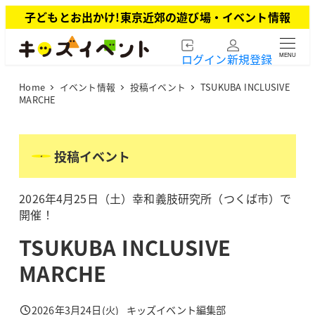
メ
子どもとお出かけ!東京近郊の遊び場・イベント情報
イ
ン
ログイン
新規登録
MENU
コ
ン
Home
イベント情報
投稿イベント
TSUKUBA INCLUSIVE
テ
MARCHE
ン
ツ
へ
投稿イベント
移
動
2026年4月25日（土）幸和義肢研究所（つくば市）で
開催！
TSUKUBA INCLUSIVE
MARCHE
2026年3月24日(火)
キッズイベント編集部