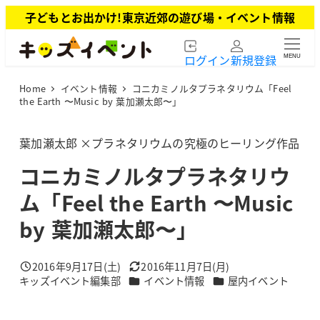
メ
子どもとお出かけ!東京近郊の遊び場・イベント情報
イ
ン
ログイン
新規登録
MENU
コ
ン
Home
イベント情報
コニカミノルタプラネタリウム「Feel
テ
the Earth 〜Music by 葉加瀬太郎〜」
ン
ツ
葉加瀬太郎 ×プラネタリウムの究極のヒーリング作品
へ
移
コニカミノルタプラネタリウ
動
ム「Feel the Earth 〜Music
by 葉加瀬太郎〜」
2016年9月17日(土)
2016年11月7日(月)
投稿日
更新日
カテゴリー
カテゴリー
キッズイベント編集部
イベント情報
屋内イベント
著
者