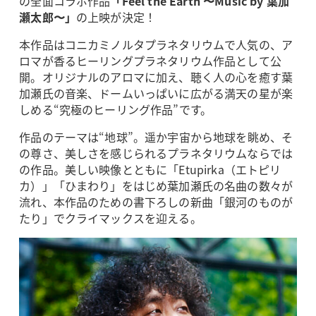
の全面コラボ作品
「Feel the Earth 〜Music by 葉加
瀬太郎〜」
の上映が決定！
本作品はコニカミノルタプラネタリウムで人気の、ア
ロマが香るヒーリングプラネタリウム作品として公
開。オリジナルのアロマに加え、聴く人の心を癒す葉
加瀬氏の音楽、ドームいっぱいに広がる満天の星が楽
しめる“究極のヒーリング作品”です。
作品のテーマは“地球”。遥か宇宙から地球を眺め、そ
の尊さ、美しさを感じられるプラネタリウムならでは
の作品。美しい映像とともに「Etupirka（エトピリ
カ）」「ひまわり」をはじめ葉加瀬氏の名曲の数々が
流れ、本作品のための書下ろしの新曲「銀河のものが
たり」でクライマックスを迎える。