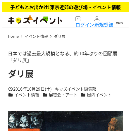
メ
子どもとお出かけ!東京近郊の遊び場・イベント情報
イ
ン
ログイン
新規登録
MENU
コ
ン
Home
イベント情報
ダリ展
テ
ン
ツ
日本では過去最大規模となる、約10年ぶりの回顧展
へ
「ダリ展」
移
ダリ展
動
2016年10月29日(土)
キッズイベント編集部
投稿日
著
カテゴリー
カテゴリー
カテゴリー
イベント情報
展覧会・アート
屋内イベント
者