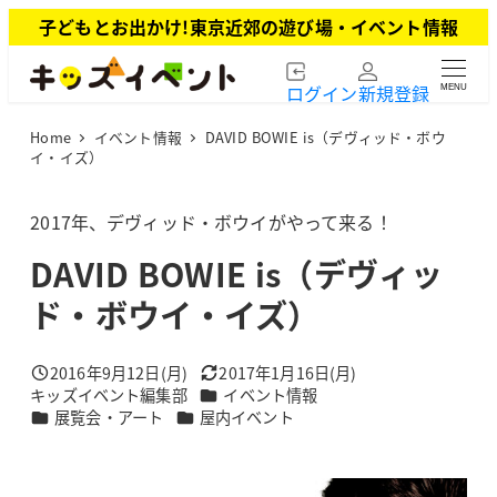
メ
子どもとお出かけ!東京近郊の遊び場・イベント情報
イ
ン
ログイン
新規登録
MENU
コ
ン
Home
イベント情報
DAVID BOWIE is（デヴィッド・ボウ
テ
イ・イズ）
ン
ツ
2017年、デヴィッド・ボウイがやって来る！
へ
移
DAVID BOWIE is（デヴィッ
動
ド・ボウイ・イズ）
2016年9月12日(月)
2017年1月16日(月)
投稿日
更新日
カテゴリー
キッズイベント編集部
イベント情報
著
カテゴリー
カテゴリー
展覧会・アート
屋内イベント
者