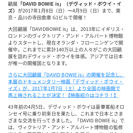
顧展
「DAVID BOWIE is」（デヴィッド・ボウイ・イ
ズ）
が2017年1月8日（日）〜4月9日（日）まで、東
京・品川の寺田倉庫 G1ビルで開催！
大回顧展「DAVIDBOWIE is」は、2013年にイギリス・
ロンドンのヴィクトリア・アンド・アルバート博物館
よりスタートし、現在オランダ・フローニンゲンで開
催中。これまでに累計140万以上の人々がこの大回顧
展を訪れデヴィッド・ボウイを体感。アジアでは日本
が唯一の開催国となります。
さらに大回顧展「DAVID BOWIE is」の開催を記念し、
本展のドキュメンタリー映画「デヴィッド・ボウイ・
イズ」が、2017年1月7日（土）より全国の映画館で
再上映されることが決定！【映画紹介はコチラ！】
43年前の4月5日、デヴィッド・ボウイは豪華客船オロ
ンセイ号に乗り初来日を果たし、これまで日本とさま
ざまな交流を行ってきました。「DAVID BOWIE is」で
は、ヴィクトリア・アンド・アルバート博物館の監修