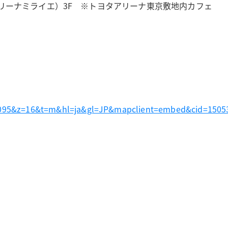
ie （アリーナミライエ）3F ※トヨタアリーナ東京敷地内カフェ
83095&z=16&t=m&hl=ja&gl=JP&mapclient=embed&cid=150