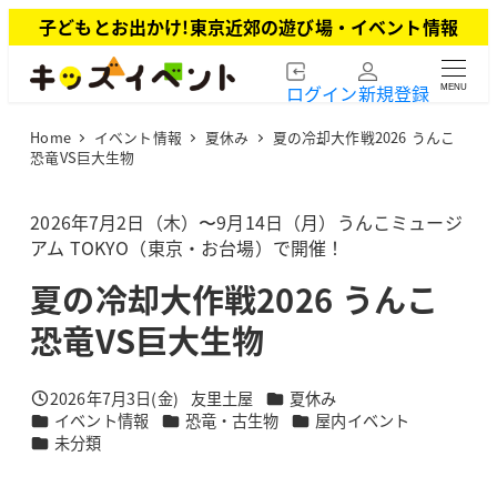
メ
子どもとお出かけ!東京近郊の遊び場・イベント情報
イ
ン
ログイン
新規登録
MENU
コ
ン
Home
イベント情報
夏休み
夏の冷却大作戦2026 うんこ
テ
恐竜VS巨大生物
ン
ツ
2026年7月2日（木）〜9月14日（月）うんこミュージ
へ
アム TOKYO（東京・お台場）で開催！
移
動
夏の冷却大作戦2026 うんこ
恐竜VS巨大生物
カテゴリー
2026年7月3日(金)
友里土屋
夏休み
投稿日
著
カテゴリー
カテゴリー
カテゴリー
イベント情報
恐竜・古生物
屋内イベント
者
カテゴリー
未分類