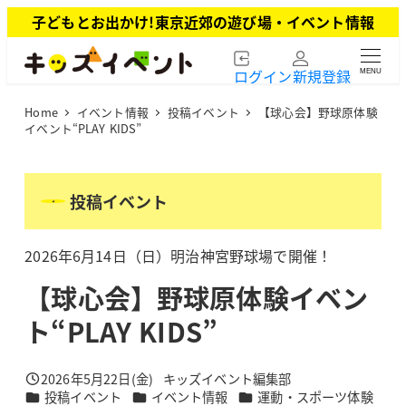
メ
子どもとお出かけ!東京近郊の遊び場・イベント情報
イ
ン
ログイン
新規登録
MENU
コ
ン
Home
イベント情報
投稿イベント
【球心会】野球原体験
テ
イベント“PLAY KIDS”
ン
ツ
へ
投稿イベント
移
動
2026年6月14日（日）明治神宮野球場で開催！
【球心会】野球原体験イベン
ト“PLAY KIDS”
2026年5月22日(金)
キッズイベント編集部
投稿日
著
カテゴリー
カテゴリー
カテゴリー
投稿イベント
イベント情報
運動・スポーツ体験
者