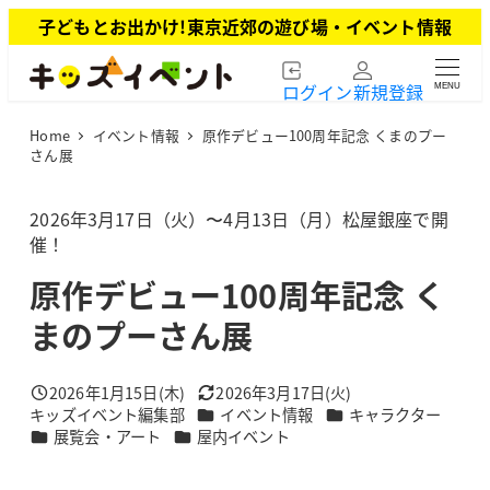
メ
子どもとお出かけ!東京近郊の遊び場・イベント情報
イ
ン
ログイン
新規登録
MENU
コ
ン
Home
イベント情報
原作デビュー100周年記念 くまのプー
テ
さん展
ン
ツ
2026年3月17日（火）〜4月13日（月）松屋銀座で開
へ
催！
移
動
原作デビュー100周年記念 く
まのプーさん展
2026年1月15日(木)
2026年3月17日(火)
投稿日
更新日
カテゴリー
カテゴリー
キッズイベント編集部
イベント情報
キャラクター
著
カテゴリー
カテゴリー
展覧会・アート
屋内イベント
者