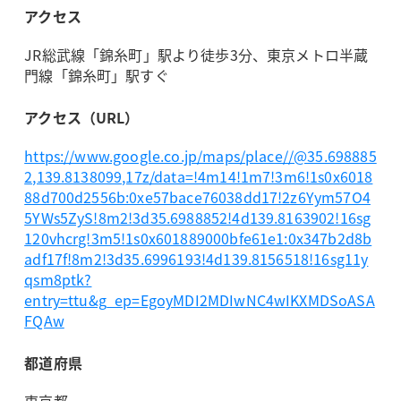
アクセス
JR総武線「錦糸町」駅より徒歩3分、東京メトロ半蔵
門線「錦糸町」駅すぐ
アクセス（URL）
https://www.google.co.jp/maps/place//@35.698885
2,139.8138099,17z/data=!4m14!1m7!3m6!1s0x6018
88d700d2556b:0xe57bace76038dd17!2z6Yym57O4
5YWs5ZyS!8m2!3d35.6988852!4d139.8163902!16sg
120vhcrg!3m5!1s0x601889000bfe61e1:0x347b2d8b
adf17f!8m2!3d35.6996193!4d139.8156518!16sg11y
qsm8ptk?
entry=ttu&g_ep=EgoyMDI2MDIwNC4wIKXMDSoASA
FQAw
都道府県