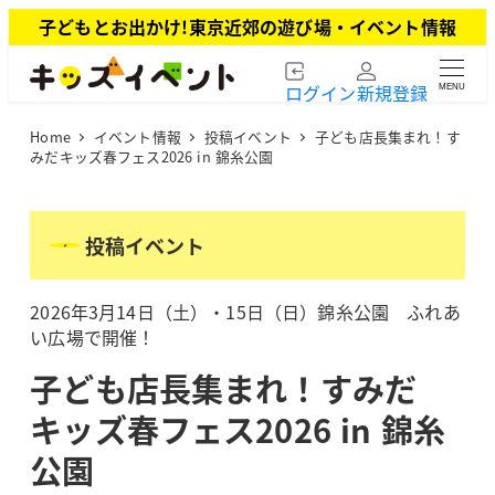
メ
子どもとお出かけ!東京近郊の遊び場・イベント情報
イ
ン
ログイン
新規登録
MENU
コ
ン
Home
イベント情報
投稿イベント
子ども店長集まれ！す
テ
みだキッズ春フェス2026 in 錦糸公園
ン
ツ
へ
投稿イベント
移
動
2026年3月14日（土）・15日（日）錦糸公園 ふれあ
い広場で開催！
子ども店長集まれ！すみだ
キッズ春フェス2026 in 錦糸
公園