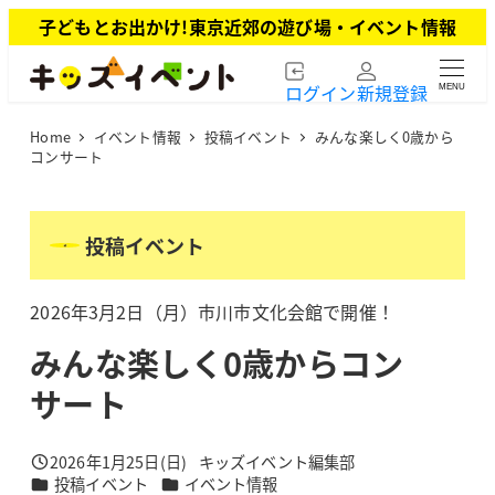
メ
子どもとお出かけ!東京近郊の遊び場・イベント情報
イ
ン
ログイン
新規登録
MENU
コ
ン
Home
イベント情報
投稿イベント
みんな楽しく0歳から
テ
コンサート
ン
ツ
へ
投稿イベント
移
動
2026年3月2日（月）市川市文化会館で開催！
みんな楽しく0歳からコン
サート
2026年1月25日(日)
キッズイベント編集部
投稿日
著
カテゴリー
カテゴリー
投稿イベント
イベント情報
者