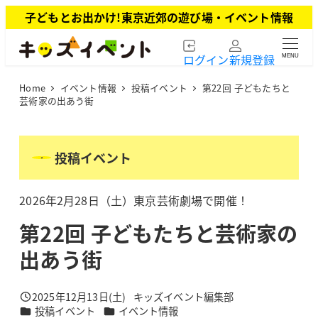
メ
子どもとお出かけ!東京近郊の遊び場・イベント情報
イ
ン
ログイン
新規登録
MENU
コ
ン
Home
イベント情報
投稿イベント
第22回 子どもたちと
テ
芸術家の出あう街
ン
ツ
へ
投稿イベント
移
動
2026年2月28日（土）東京芸術劇場で開催！
第22回 子どもたちと芸術家の
出あう街
2025年12月13日(土)
キッズイベント編集部
投稿日
著
カテゴリー
カテゴリー
投稿イベント
イベント情報
者