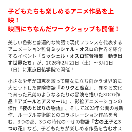
子どもたちも楽しめるアニメ作品を上
映！
映画にちなんだワークショップも開催！
美しい色彩と普遍的な物語で現代フランスを代表する
アニメーション監督
ミッシェル・オスロ
の世界を紹介
するイベント「
ミッシェル・オスロ監督特集 動き出
す世界たち
」が、2026年2月21日（土）〜3月1日
（日）に
東京日仏学院
で開催！
小さな少年が知恵を絞って魔女に立ち向かう世界的に
大ヒットした冒険物語『
キリクと魔女
』、異なる文化
で育った兄弟のようなふたりの冒険を描いた3DCG作
品『
アズールとアスマール
』、影絵アニメーションの
傑作『
夜のとばりの物語
』、そして2023年公開の最新
作、ルーヴル美術館とのコラボレーション作品を含
む、3つの都、3つの時代の幸せの物語『
古の王子と3
つの花
』など、子どもたちが楽しめる作品を含むオス