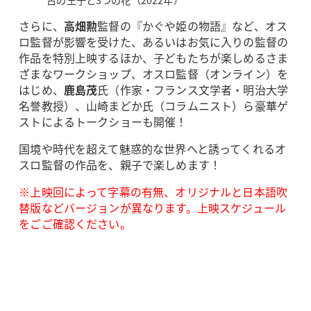
古の王子と3つの花（2022年）
さらに、
高畑勲
監督の『かぐや姫の物語』など、オス
ロ監督が影響を受けた、あるいはお気に入りの監督の
作品を特別上映するほか、子どもたちが楽しめるさま
ざまなワークショップ、オスロ監督（オンライン）を
はじめ、
鹿島茂
氏（作家・フランス文学者・明治大学
名誉教授）、山崎まどか氏（コラムニスト）ら豪華ゲ
ストによるトークショーも開催！
国境や時代を超えて魅惑的な世界へと誘ってくれるオ
スロ監督の作品を、親子で楽しめます！
※上映回によって字幕の有無、オリジナルと日本語吹
替版などバージョンが異なります。上映スケジュール
をごご確認ください。