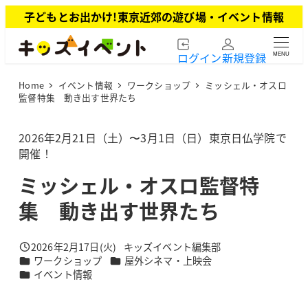
メ
子どもとお出かけ!東京近郊の遊び場・イベント情報
イ
ン
ログイン
新規登録
MENU
コ
ン
Home
イベント情報
ワークショップ
ミッシェル・オスロ
テ
監督特集 動き出す世界たち
ン
ツ
2026年2月21日（土）〜3月1日（日）東京日仏学院で
へ
開催！
移
動
ミッシェル・オスロ監督特
集 動き出す世界たち
2026年2月17日(火)
キッズイベント編集部
投稿日
著
カテゴリー
カテゴリー
ワークショップ
屋外シネマ・上映会
者
カテゴリー
イベント情報