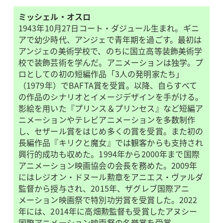
ミッシェル・オスロ
1943年10月27日コート・ダジュール生まれ。ギニ
アで幼少時代、アンジェで青年期を過ごす。最初は
アンジェの美術学校で、のちに国立高等装飾美術学
校で装飾芸術を学んだ。アニメーションは独学。プ
ロとしての初の短編作品「3人の発明家たち」
（1979年）でBAFTA賞を受賞。以降、自らすべて
の作品のシナリオとイメージデザインを手がける。
影絵を用いた『プリンス＆プリンセス』など短編ア
ニメーションやテレビアニメーションを多数制作
し、セザール賞をはじめ多くの賞を受賞。また初の
長編作品『キリクと魔女』では観客からも支持され
興行的成功も収めた。1994年から2000年まで国際
アニメーション映画協会の会長を務めた。2009年
にはレジオン・ドヌール勲章をアニエス・ヴァルダ
監督から授与され、2015年、ザグレブ国際アニ
メーション映画祭で特別功労賞を受賞した。2022
年には、2014年に高畑勲監督も受賞したアヌシー
国際アニメーション映画祭の名誉賞を受賞。