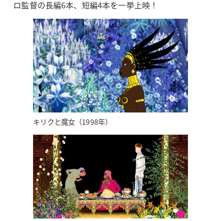
ロ監督の長編6本、短編4本を一挙上映！
キリクと魔女（1998年）