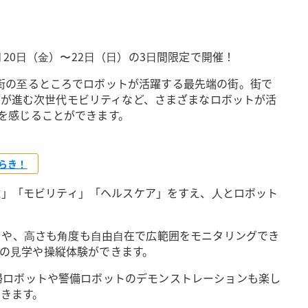
2⽉20⽇（⾦）〜22⽇（⽇）の3⽇間限定で開催！
街の⾄るところでロボットが活躍する最先端の街。街で
発が進む次世代モビリティなど、さまざまなロボットが活
” を感じることができます。
びらき！
境」「モビリティ」「ヘルスケア」をすえ、⼈とロボット
st」や、⾼さも⾓度も⾃由⾃在で広範囲をモニタリングでき
⼦の⾒学や操縦体験ができます。
や、清掃ロボットや警備ロボットのデモンストレーションも楽し
できます。