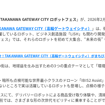
「
TAKANAWA GATEWAY CITY ロボットフェス
」が、2026年
KANAWA GATEWAY CITY（高輪ゲートウェイシティ）
」は、
しているロボット、ビジネス創造施設「LiSH」も関わり開
 ロボットフェス」では、それらのロボットを初めて⼤集合、“未来の街
TAKANAWA GATEWAY CITY（高輪ゲートウェイシティ）がまち
の街は、地球益を⽣み出すための3つの重点テーマとして「環
所も点検可能な世界最⼩クラスのドローン「IBIS2 Assi
に触れないところで実は活躍しているロボットも登場し、点検の様
 融合エントランスにて、デリバリーロボットによる商品受け取り体験
 SOUTH前では、さまざまな形の次世代モビリティに乗⾞することが