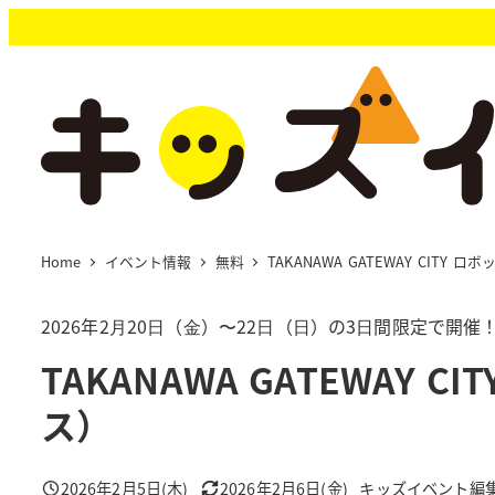
メ
イ
ン
コ
ン
テ
ン
ツ
へ
移
Home
イベント情報
無料
TAKANAWA GATEWAY CI
動
2026年2⽉20⽇（⾦）〜22⽇（⽇）の3⽇間限定で開催
TAKANAWA GATEWA
ス）
2026年2月5日(木)
2026年2月6日(金)
キッズイベント編