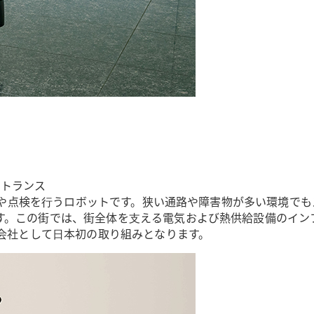
エントランス
巡視や点検を⾏うロボットです。狭い通路や障害物が多い環境で
す。この街では、街全体を⽀える電気および熱供給設備のインフ
給会社として⽇本初の取り組みとなります。