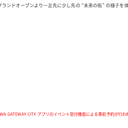
ランドオープンより⼀⾜先に少し先の “未来の街” の様⼦を
AWA GATEWAY CITY アプリのイベント受付機能による事前予約が