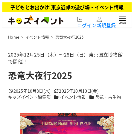
メ
子どもとお出かけ!東京近郊の遊び場・イベント情報
イ
ン
ログイン
新規登録
MENU
コ
ン
Home
イベント情報
恐竜大夜行2025
テ
ン
ツ
2025年12月25日（木）〜28日（日）東京国立博物館
へ
で開催！
移
恐竜大夜行2025
動
2025年10月8日(水)
2025年10月10日(金)
投稿日
更新日
カテゴリー
カテゴリー
キッズイベント編集部
イベント情報
恐竜・古生物
著
者