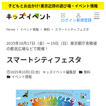
メ
子どもとお出かけ!東京近郊の遊び場・イベント情報
イ
ン
ログイン
新規登録
MENU
コ
ン
Home
イベント情報
無料
スマートシティフェスタ
テ
ン
ツ
2025年10月17日（金）〜19日（日）東京都庁舎隣接
へ
の都民広場などで開催！
移
スマートシティフェスタ
動
カテゴリー
2025年10月1日(水)
キッズイベント編集部
無料
投稿日
著
カテゴリー
イベント情報
者