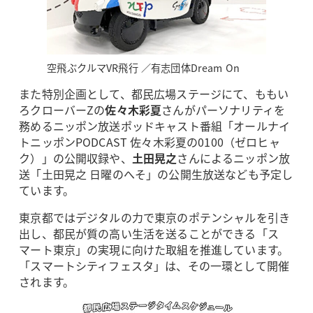
空飛ぶクルマVR飛行 ／有志団体Dream On
また特別企画として、都民広場ステージにて、ももい
ろクローバーZの
佐々木彩夏
さんがパーソナリティを
務めるニッポン放送ポッドキャスト番組「オールナイ
トニッポンPODCAST 佐々木彩夏の0100（ゼロヒャ
ク）」の公開収録や、
土田晃之
さんによるニッポン放
送「土田晃之 日曜のへそ」の公開生放送なども予定し
ています。
東京都ではデジタルの力で東京のポテンシャルを引き
出し、都民が質の高い生活を送ることができる「ス
マート東京」の実現に向けた取組を推進しています。
「スマートシティフェスタ」は、その一環として開催
されます。