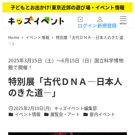
メ
子どもとお出かけ!東京近郊の遊び場・イベント情報
イ
ン
ログイン
新規登録
MENU
コ
ン
Home
イベント情報
特別展「古代ＤＮＡ―日本人のきた道
テ
―」
ン
ツ
2025年3月15日（土）～6月15日（日）国立科学博物
へ
館で開催！
移
動
特別展「古代ＤＮＡ―日本人
のきた道―」
2025年2月10日(月)
キッズイベント編集部
投稿日
著
カテゴリー
カテゴリー
カテゴリー
イベント情報
展覧会・アート
屋内イベント
者