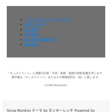
『キッズイベント』について
お問い合わせ
広告掲載
利用規約
個人情報の取扱方針
媒体資料
『キッズイベント』に掲載の記事・写真・画像・動画の無断転載を禁じます。
著作権は『キッズイベント』またはその情報提供社（者）に属します。
©2006 KidsEvent.
Snow Monkey
テーマ by
モンキーレンチ
Powered by