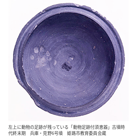
左上に動物の足跡が残っている「動物足跡付須恵器」古墳時
代終末期 兵庫・見野6号墳 姫路市教育委員会蔵