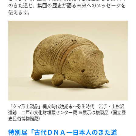
のきた道と、集団の歴史が語る未来へのメッセージを
伝えます。
「クマ形土製品」縄文時代晩期末～弥生時代 岩手・上杉沢
遺跡 二戸市文化財埋蔵センター蔵 ※展示は複製品（国立歴
史民俗博物館蔵）
特別展「古代ＤＮＡ―日本人のきた道