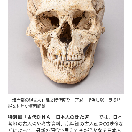
「海岸部の縄文人」縄文時代晩期 宮城・里浜貝塚 奥松島
縄文村歴史資料館蔵
特別展「古代ＤＮＡ―日本人のきた道―」
では、日本
各地の古人骨や考古資料、高精細の古人頭骨CG映像な
どによって、最新の研究で見えてきた遥かなる日本人